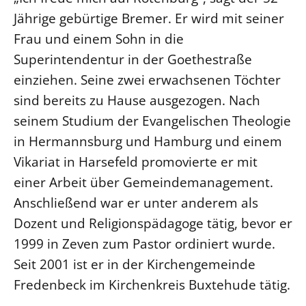
Jährige gebürtige Bremer. Er wird mit seiner
LANDESSYNODE
Frau und einem Sohn in die
27. Landessynode
Superintendentur in der Goethestraße
Kontakt
einziehen. Seine zwei erwachsenen Töchter
Hintergrund
sind bereits zu Hause ausgezogen. Nach
seinem Studium der Evangelischen Theologie
MITARBEIT
in Hermannsburg und Hamburg und einem
Ehrenamt
Vikariat in Harsefeld promovierte er mit
Beruf
einer Arbeit über Gemeindemanagement.
Freie Stellen
Anschließend war er unter anderem als
Dozent und Religionspädagoge tätig, bevor er
BIBLIOTHEK & ARCHIV
1999 in Zeven zum Pastor ordiniert wurde.
Seit 2001 ist er in der Kirchengemeinde
SERVICE
Fredenbeck im Kirchenkreis Buxtehude tätig.
Älterwerden im Pfarrberuf
Beteiligungsverfahren