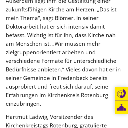
Außerdem liegt ihm die Gestaltung einer
zukunftsfähigen Kirche am Herzen. „Das ist
Öffentlichkeitsarbeit
mein Thema“, sagt Blömer. In seiner
Personalausschuss
Doktorarbeit hat er sich intensiv damit
Projektmanagement
befasst. Wichtig ist für ihn, dass Kirche nah
Recht
am Menschen ist. „Wir müssen mehr
Terminstundenplaner
zielgruppenorientiert arbeiten und
verschiedene Formate für unterschiedliche
Bedürfnisse anbieten.“ Vieles davon hat er in
seiner Gemeinde in Fredenbeck bereits
ausprobiert und freut sich darauf, seine
Erfahrungen im Kirchenkreis Rotenburg
einzubringen.
Hartmut Ladwig, Vorsitzender des
Kirchenkreistags Rotenburg, gratulierte