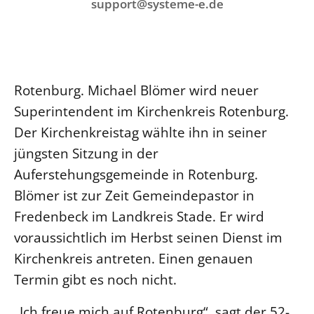
Ökumene
support@systeme-e.de
Evangelische Kirche
Gegen Gewalt
Kirche und Finanzen
Impressum
Lutherische Kirche
Personalausschuss
Datenschutz
KLIMASCHUTZ
Glaubensbekenntnis
Kontakt
Nachhaltigkeit
LANDESKIRCHENAMT
Barrierefreiheit
Positionen
Rotenburg. Michael Blömer wird neuer
Erneuerbare Energien
Willkommen
Presse
Ökumene
Superintendent im Kirchenkreis Rotenburg.
Mobilität
Freie Stellen
Kollegium
Der Kirchenkreistag wählte ihn in seiner
Religionen
Naturschutz
Service für Gemeinden
Abteilungen des Landeskirchenamts
jüngsten Sitzung in der
Suche
Gebäude
Rechnungsprüfungsamt
Auferstehungsgemeinde in Rotenburg.
Fachstelle Sexualisierte Gewalt
Blömer ist zur Zeit Gemeindepastor in
Fredenbeck im Landkreis Stade. Er wird
Beschwerdestellen
voraussichtlich im Herbst seinen Dienst im
Kirchenämter
Kirchenkreis antreten. Einen genauen
Gleichstellung
Termin gibt es noch nicht.
Datenschutz
Geschäftsstelle Landessynode
„Ich freue mich auf Rotenburg“, sagt der 52-