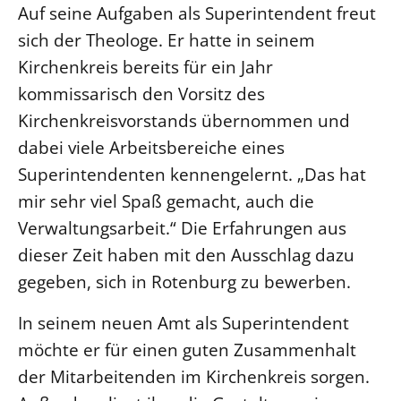
Auf seine Aufgaben als Superintendent freut
Beschwerdestellen
sich der Theologe. Er hatte in seinem
Ephoralbüro
Kirchenkreis bereits für ein Jahr
Finanzplanung
kommissarisch den Vorsitz des
Fundraising
Kirchenkreisvorstands übernommen und
IT-Service
dabei viele Arbeitsbereiche eines
Corporate Design
Superintendenten kennengelernt. „Das hat
mir sehr viel Spaß gemacht, auch die
Interventionsplan
Verwaltungsarbeit.“ Die Erfahrungen aus
Jahresgespräche
dieser Zeit haben mit den Ausschlag dazu
Kantine Speiseplan
gegeben, sich in Rotenburg zu bewerben.
Kirchliches Amtsblatt
Kirchliche Verwaltung
In seinem neuen Amt als Superintendent
Klimaschutzgesetz
möchte er für einen guten Zusammenhalt
Kunstreferat
der Mitarbeitenden im Kirchenkreis sorgen.
NKVK