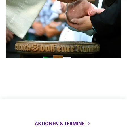
Beschwerdestellen
Ephoralbüro
Finanzplanung
Fundraising
IT-Service
Corporate Design
Interventionsplan
Jahresgespräche
Kantine Speiseplan
Kirchliches Amtsblatt
Kirchliche Verwaltung
Klimaschutzgesetz
Kunstreferat
AKTIONEN & TERMINE
NKVK