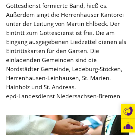
Gottesdienst formierte Band, hieß es.
LANDESSYNODE
Außerdem singt die Herrenhäuser Kantorei
27. Landessynode
unter der Leitung von Martin Ehlbeck. Der
Kontakt
Eintritt zum Gottesdienst ist frei. Die am
Hintergrund
Eingang ausgegebenen Liedzettel dienen als
Eintrittskarten für den Garten. Die
MITARBEIT
einladenden Gemeinden sind die
Ehrenamt
Nordstädter Gemeinde, Ledeburg-Stöcken,
Beruf
Herrenhausen-Leinhausen, St. Marien,
Freie Stellen
Hainholz und St. Andreas.
epd-Landesdienst Niedersachsen-Bremen
BIBLIOTHEK & ARCHIV
SERVICE
Älterwerden im Pfarrberuf
Beteiligungsverfahren