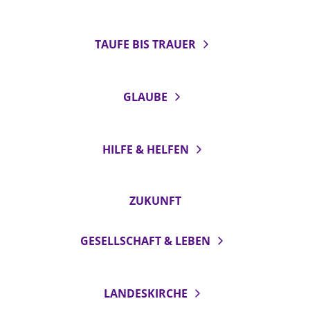
Öffentlichkeitsarbeit
Personalausschuss
TAUFE BIS TRAUER
Projektmanagement
Recht
GLAUBE
Terminstundenplaner
HILFE & HELFEN
ZUKUNFT
GESELLSCHAFT & LEBEN
LANDESKIRCHE