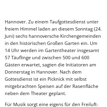
Ökumene
Evangelische Kirche
Gegen Gewalt
Kirche und Finanzen
Impressum
Lutherische Kirche
Personalausschuss
Datenschutz
KLIMASCHUTZ
Hannover. Zu einem Taufgottesdienst unter
Glaubensbekenntnis
Kontakt
Nachhaltigkeit
freiem Himmel laden an diesem Sonntag (24.
LANDESKIRCHENAMT
Barrierefreiheit
Positionen
Erneuerbare Energien
Willkommen
Juni) sechs hannoversche Kirchengemeinden
Presse
Ökumene
Mobilität
Freie Stellen
in den historischen Großen Garten ein. Um
Kollegium
Religionen
Naturschutz
Service für Gemeinden
14 Uhr werden im Gartentheater insgesamt
Abteilungen des Landeskirchenamts
Suche
Gebäude
57 Täuflinge und zwischen 500 und 600
Rechnungsprüfungsamt
Gästen erwartet, sagten die Initiatoren am
Fachstelle Sexualisierte Gewalt
Donnerstag in Hannover. Nach dem
Beschwerdestellen
Gottesdienst ist ein Picknick mit selbst
Kirchenämter
mitgebrachten Speisen auf der Rasenfläche
Gleichstellung
neben dem Theater geplant.
Datenschutz
Für Musik sorgt eine eigens für den Freiluft-
Geschäftsstelle Landessynode