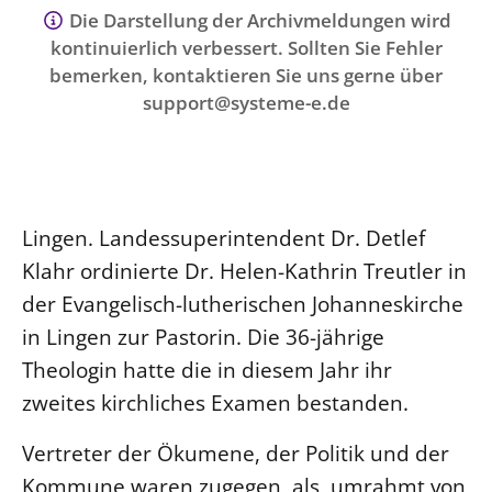
Ökumene
Die Darstellung der Archivmeldungen wird
Evangelische Kirche
Gegen Gewalt
Kirche und Finanzen
Impressum
kontinuierlich verbessert. Sollten Sie Fehler
Lutherische Kirche
Personalausschuss
Datenschutz
bemerken, kontaktieren Sie uns gerne über
KLIMASCHUTZ
Glaubensbekenntnis
Kontakt
support@systeme-e.de
Nachhaltigkeit
LANDESKIRCHENAMT
Barrierefreiheit
Positionen
Erneuerbare Energien
Willkommen
Presse
Ökumene
Mobilität
Freie Stellen
Kollegium
Religionen
Naturschutz
Service für Gemeinden
Abteilungen des Landeskirchenamts
Lingen. Landessuperintendent Dr. Detlef
Suche
Gebäude
Rechnungsprüfungsamt
Klahr ordinierte Dr. Helen-Kathrin Treutler in
der Evangelisch-lutherischen Johanneskirche
Fachstelle Sexualisierte Gewalt
in Lingen zur Pastorin. Die 36-jährige
Beschwerdestellen
Theologin hatte die in diesem Jahr ihr
Kirchenämter
zweites kirchliches Examen bestanden.
Gleichstellung
Datenschutz
Vertreter der Ökumene, der Politik und der
Geschäftsstelle Landessynode
Kommune waren zugegen, als, umrahmt von