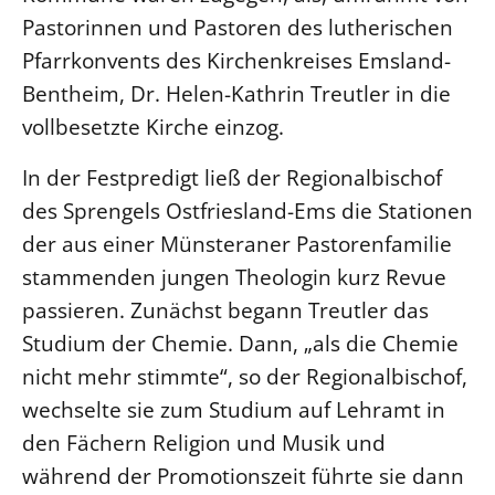
Pastorinnen und Pastoren des lutherischen
LANDESSYNODE
Pfarrkonvents des Kirchenkreises Emsland-
27. Landessynode
Bentheim, Dr. Helen-Kathrin Treutler in die
Kontakt
vollbesetzte Kirche einzog.
Hintergrund
In der Festpredigt ließ der Regionalbischof
MITARBEIT
des Sprengels Ostfriesland-Ems die Stationen
Ehrenamt
der aus einer Münsteraner Pastorenfamilie
Beruf
stammenden jungen Theologin kurz Revue
passieren. Zunächst begann Treutler das
Freie Stellen
Studium der Chemie. Dann, „als die Chemie
BIBLIOTHEK & ARCHIV
nicht mehr stimmte“, so der Regionalbischof,
wechselte sie zum Studium auf Lehramt in
SERVICE
den Fächern Religion und Musik und
Älterwerden im Pfarrberuf
während der Promotionszeit führte sie dann
Beteiligungsverfahren