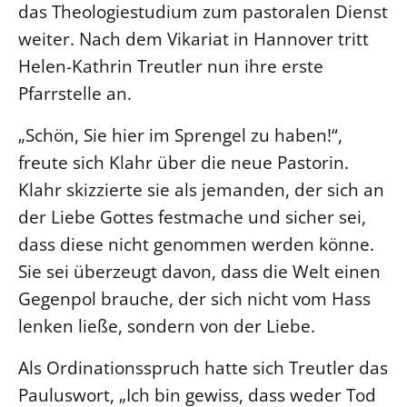
das Theologiestudium zum pastoralen Dienst
Beschwerdestellen
weiter. Nach dem Vikariat in Hannover tritt
Ephoralbüro
Helen-Kathrin Treutler nun ihre erste
Finanzplanung
Pfarrstelle an.
Fundraising
„Schön, Sie hier im Sprengel zu haben!“,
IT-Service
freute sich Klahr über die neue Pastorin.
Corporate Design
Klahr skizzierte sie als jemanden, der sich an
Interventionsplan
der Liebe Gottes festmache und sicher sei,
Jahresgespräche
dass diese nicht genommen werden könne.
Kantine Speiseplan
Sie sei überzeugt davon, dass die Welt einen
Kirchliches Amtsblatt
Gegenpol brauche, der sich nicht vom Hass
Kirchliche Verwaltung
lenken ließe, sondern von der Liebe.
Klimaschutzgesetz
Als Ordinationsspruch hatte sich Treutler das
Kunstreferat
Pauluswort, „Ich bin gewiss, dass weder Tod
NKVK