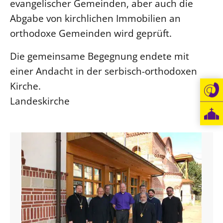
evangelischer Gemeinden, aber auch die
Beschwerdestellen
Abgabe von kirchlichen Immobilien an
Ephoralbüro
orthodoxe Gemeinden wird geprüft.
Finanzplanung
Die gemeinsame Begegnung endete mit
Fundraising
einer Andacht in der serbisch-orthodoxen
IT-Service
Kirche.
Corporate Design
Landeskirche
Interventionsplan
Jahresgespräche
Kantine Speiseplan
Kirchliches Amtsblatt
Kirchliche Verwaltung
Klimaschutzgesetz
Kunstreferat
NKVK