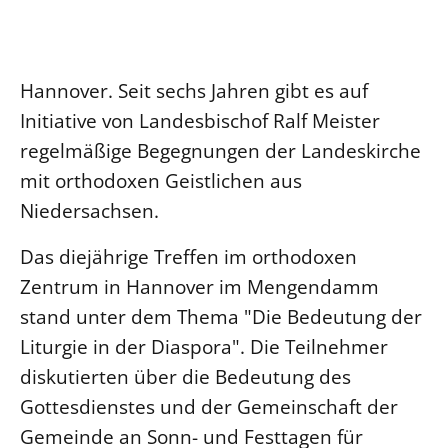
Ökumene
Evangelische Kirche
Gegen Gewalt
Kirche und Finanzen
Impressum
Lutherische Kirche
Personalausschuss
Datenschutz
KLIMASCHUTZ
Hannover. Seit sechs Jahren gibt es auf
Glaubensbekenntnis
Kontakt
Nachhaltigkeit
Initiative von Landesbischof Ralf Meister
LANDESKIRCHENAMT
Barrierefreiheit
Positionen
Erneuerbare Energien
Willkommen
regelmäßige Begegnungen der Landeskirche
Presse
Ökumene
Mobilität
Freie Stellen
mit orthodoxen Geistlichen aus
Kollegium
Religionen
Naturschutz
Service für Gemeinden
Niedersachsen.
Abteilungen des Landeskirchenamts
Suche
Gebäude
Rechnungsprüfungsamt
Das diejährige Treffen im orthodoxen
Fachstelle Sexualisierte Gewalt
Zentrum in Hannover im Mengendamm
Beschwerdestellen
stand unter dem Thema "Die Bedeutung der
Kirchenämter
Liturgie in der Diaspora". Die Teilnehmer
Gleichstellung
diskutierten über die Bedeutung des
Datenschutz
Gottesdienstes und der Gemeinschaft der
Gemeinde an Sonn- und Festtagen für
Geschäftsstelle Landessynode