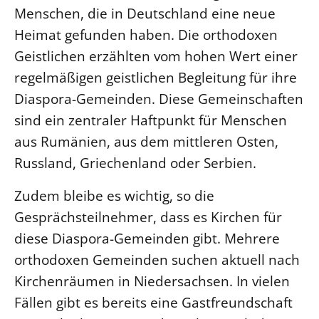
Menschen, die in Deutschland eine neue
LANDESSYNODE
Heimat gefunden haben. Die orthodoxen
27. Landessynode
Geistlichen erzählten vom hohen Wert einer
Kontakt
regelmäßigen geistlichen Begleitung für ihre
Hintergrund
Diaspora-Gemeinden. Diese Gemeinschaften
sind ein zentraler Haftpunkt für Menschen
MITARBEIT
aus Rumänien, aus dem mittleren Osten,
Ehrenamt
Russland, Griechenland oder Serbien.
Beruf
Zudem bleibe es wichtig, so die
Freie Stellen
Gesprächsteilnehmer, dass es Kirchen für
diese Diaspora-Gemeinden gibt. Mehrere
BIBLIOTHEK & ARCHIV
orthodoxen Gemeinden suchen aktuell nach
SERVICE
Kirchenräumen in Niedersachsen. In vielen
Älterwerden im Pfarrberuf
Fällen gibt es bereits eine Gastfreundschaft
Beteiligungsverfahren