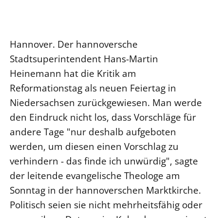
Ökumene
Evangelische Kirche
Gegen Gewalt
Kirche und Finanzen
Impressum
Lutherische Kirche
Personalausschuss
Datenschutz
KLIMASCHUTZ
Hannover. Der hannoversche
Glaubensbekenntnis
Kontakt
Nachhaltigkeit
Stadtsuperintendent Hans-Martin
LANDESKIRCHENAMT
Barrierefreiheit
Positionen
Erneuerbare Energien
Willkommen
Heinemann hat die Kritik am
Presse
Ökumene
Mobilität
Freie Stellen
Reformationstag als neuen Feiertag in
Kollegium
Religionen
Naturschutz
Service für Gemeinden
Niedersachsen zurückgewiesen. Man werde
Abteilungen des Landeskirchenamts
Suche
Gebäude
den Eindruck nicht los, dass Vorschläge für
Rechnungsprüfungsamt
andere Tage "nur deshalb aufgeboten
Fachstelle Sexualisierte Gewalt
werden, um diesen einen Vorschlag zu
Beschwerdestellen
verhindern - das finde ich unwürdig", sagte
Kirchenämter
der leitende evangelische Theologe am
Gleichstellung
Sonntag in der hannoverschen Marktkirche.
Datenschutz
Politisch seien sie nicht mehrheitsfähig oder
Geschäftsstelle Landessynode