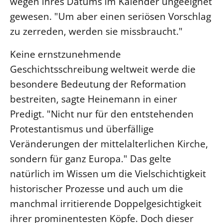
wegen ihres Datums im Kalender ungeeignet
gewesen. "Um aber einen seriösen Vorschlag
LANDESSYNODE
zu zerreden, werden sie missbraucht."
27. Landessynode
Kontakt
Keine ernstzunehmende
Hintergrund
Geschichtsschreibung weltweit werde die
besondere Bedeutung der Reformation
MITARBEIT
bestreiten, sagte Heinemann in einer
Ehrenamt
Predigt. "Nicht nur für den entstehenden
Beruf
Protestantismus und überfällige
Freie Stellen
Veränderungen der mittelalterlichen Kirche,
sondern für ganz Europa." Das gelte
BIBLIOTHEK & ARCHIV
natürlich im Wissen um die Vielschichtigkeit
historischer Prozesse und auch um die
SERVICE
manchmal irritierende Doppelgesichtigkeit
Älterwerden im Pfarrberuf
ihrer prominentesten Köpfe. Doch dieser
Beteiligungsverfahren