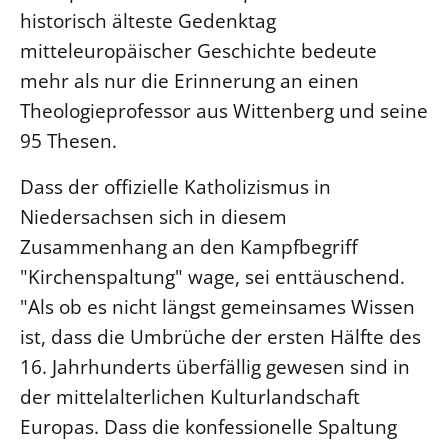
historisch älteste Gedenktag
Beschwerdestellen
mitteleuropäischer Geschichte bedeute
Ephoralbüro
mehr als nur die Erinnerung an einen
Finanzplanung
Theologieprofessor aus Wittenberg und seine
Fundraising
95 Thesen.
IT-Service
Dass der offizielle Katholizismus in
Corporate Design
Niedersachsen sich in diesem
Interventionsplan
Zusammenhang an den Kampfbegriff
Jahresgespräche
"Kirchenspaltung" wage, sei enttäuschend.
Kantine Speiseplan
"Als ob es nicht längst gemeinsames Wissen
Kirchliches Amtsblatt
ist, dass die Umbrüche der ersten Hälfte des
Kirchliche Verwaltung
16. Jahrhunderts überfällig gewesen sind in
Klimaschutzgesetz
der mittelalterlichen Kulturlandschaft
Kunstreferat
Europas. Dass die konfessionelle Spaltung
NKVK