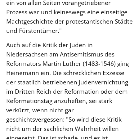
ein von allen Seiten vorangetriebener
Öffentlichkeitsarbeit
Prozess war und keineswegs eine einseitige
Personalausschuss
Machtgeschichte der protestantischen Städte
Projektmanagement
und Fürstentümer."
Recht
Auch auf die Kritik der Juden in
Terminstundenplaner
Niedersachsen am Antisemitismus des
Reformators Martin Luther (1483-1546) ging
Heinemann ein. Die schrecklichen Exzesse
der staatlich betriebenen Judenvernichtung
im Dritten Reich der Reformation oder dem
Reformationstag anzuheften, sei stark
verkürzt, wenn nicht gar
geschichtsvergessen: "So wird diese Kritik
nicht um der sachlichen Wahrheit willen
eingesetzt. Das ist schade, und es ist