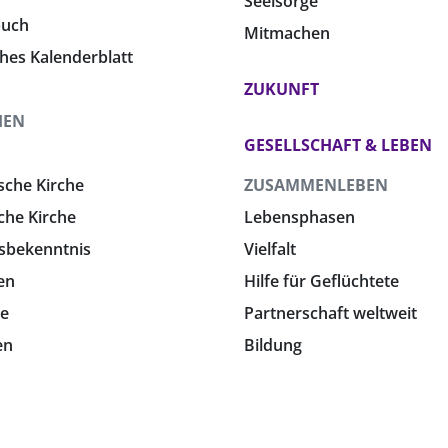
Seelsorge
buch
Mitmachen
ches Kalenderblatt
ZUKUNFT
HEN
GESELLSCHAFT & LEBEN
sche Kirche
ZUSAMMENLEBEN
che Kirche
Lebensphasen
sbekenntnis
Vielfalt
en
Hilfe für Geflüchtete
e
Partnerschaft weltweit
en
Bildung