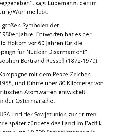
weggegeben", sagt Lüdemann, der im
nburg/Wümme lebt.
n großen Symbolen der
980er Jahre. Entworfen hat es der
ld Holtom vor 60 Jahren für die
mpaign für Nuclear Disarmament",
sophen Bertrand Russell (1872-1970).
r Kampagne mit dem Peace-Zeichen
 1958, und führte über 80 Kilometer von
ritischen Atomwaffen entwickelt
on der Ostermärsche.
USA und der Sowjetunion zur dritten
hre später zündete das Land im Pazifik
e der rund 10.000 Protestierenden in