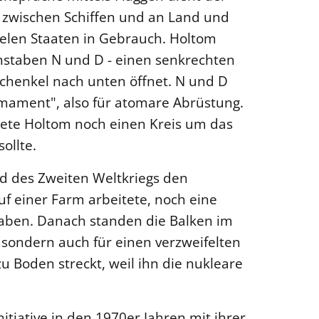
 zwischen Schiffen und an Land und
ielen Staaten in Gebrauch. Holtom
hstaben N und D - einen senkrechten
Schenkel nach unten öffnet. N und D
rmament", also für atomare Abrüstung.
ete Holtom noch einen Kreis um das
ollte.
nd des Zweiten Weltkriegs den
uf einer Farm arbeitete, noch eine
aben. Danach standen die Balken im
, sondern auch für einen verzweifelten
u Boden streckt, weil ihn die nukleare
itiative in den 1970er Jahren mit ihrer