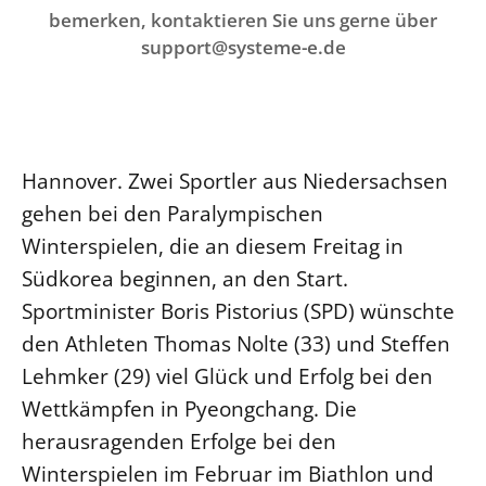
Ökumene
bemerken, kontaktieren Sie uns gerne über
Evangelische Kirche
Gegen Gewalt
Kirche und Finanzen
Impressum
support@systeme-e.de
Lutherische Kirche
Personalausschuss
Datenschutz
KLIMASCHUTZ
Glaubensbekenntnis
Kontakt
Nachhaltigkeit
LANDESKIRCHENAMT
Barrierefreiheit
Positionen
Erneuerbare Energien
Willkommen
Presse
Ökumene
Hannover. Zwei Sportler aus Niedersachsen
Mobilität
Freie Stellen
Kollegium
Religionen
gehen bei den Paralympischen
Naturschutz
Service für Gemeinden
Abteilungen des Landeskirchenamts
Winterspielen, die an diesem Freitag in
Suche
Gebäude
Rechnungsprüfungsamt
Südkorea beginnen, an den Start.
Fachstelle Sexualisierte Gewalt
Sportminister Boris Pistorius (SPD) wünschte
Beschwerdestellen
den Athleten Thomas Nolte (33) und Steffen
Kirchenämter
Lehmker (29) viel Glück und Erfolg bei den
Gleichstellung
Wettkämpfen in Pyeongchang. Die
Datenschutz
herausragenden Erfolge bei den
Winterspielen im Februar im Biathlon und
Geschäftsstelle Landessynode