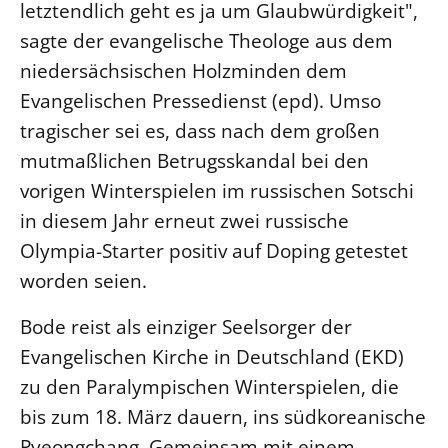
letztendlich geht es ja um Glaubwürdigkeit",
Öffentlichkeitsarbeit
sagte der evangelische Theologe aus dem
Personalausschuss
niedersächsischen Holzminden dem
Projektmanagement
Evangelischen Pressedienst (epd). Umso
Recht
tragischer sei es, dass nach dem großen
mutmaßlichen Betrugsskandal bei den
Terminstundenplaner
vorigen Winterspielen im russischen Sotschi
in diesem Jahr erneut zwei russische
Olympia-Starter positiv auf Doping getestet
worden seien.
Bode reist als einziger Seelsorger der
Evangelischen Kirche in Deutschland (EKD)
zu den Paralympischen Winterspielen, die
bis zum 18. März dauern, ins südkoreanische
Pyeongchang. Gemeinsam mit einem