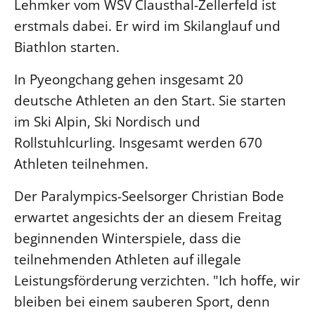
Lehmker vom WSV Clausthal-Zellerfeld ist
Beschwerdestellen
erstmals dabei. Er wird im Skilanglauf und
Ephoralbüro
Biathlon starten.
Finanzplanung
In Pyeongchang gehen insgesamt 20
Fundraising
deutsche Athleten an den Start. Sie starten
IT-Service
im Ski Alpin, Ski Nordisch und
Corporate Design
Rollstuhlcurling. Insgesamt werden 670
Interventionsplan
Athleten teilnehmen.
Jahresgespräche
Der Paralympics-Seelsorger Christian Bode
Kantine Speiseplan
erwartet angesichts der an diesem Freitag
Kirchliches Amtsblatt
beginnenden Winterspiele, dass die
Kirchliche Verwaltung
teilnehmenden Athleten auf illegale
Klimaschutzgesetz
Leistungsförderung verzichten. "Ich hoffe, wir
Kunstreferat
bleiben bei einem sauberen Sport, denn
NKVK