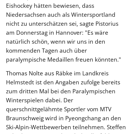
Eishockey hätten bewiesen, dass
LANDESSYNODE
Niedersachsen auch als Wintersportland
27. Landessynode
nicht zu unterschätzen sei, sagte Pistorius
Kontakt
am Donnerstag in Hannover: "Es wäre
Hintergrund
natürlich schön, wenn wir uns in den
kommenden Tagen auch über
MITARBEIT
paralympische Medaillen freuen könnten."
Ehrenamt
Thomas Nolte aus Räbke im Landkreis
Beruf
Helmstedt ist den Angaben zufolge bereits
Freie Stellen
zum dritten Mal bei den Paralympischen
Winterspielen dabei. Der
BIBLIOTHEK & ARCHIV
querschnittgelähmte Sportler vom MTV
SERVICE
Braunschweig wird in Pyeongchang an den
Älterwerden im Pfarrberuf
Ski-Alpin-Wettbewerben teilnehmen. Steffen
Beteiligungsverfahren