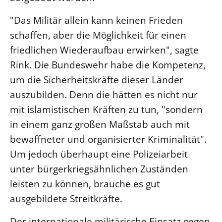
Öffentlichkeitsarbeit
"Das Militär allein kann keinen Frieden
Personalausschuss
schaffen, aber die Möglichkeit für einen
Projektmanagement
friedlichen Wiederaufbau erwirken", sagte
Recht
Rink. Die Bundeswehr habe die Kompetenz,
um die Sicherheitskräfte dieser Länder
Terminstundenplaner
auszubilden. Denn die hätten es nicht nur
mit islamistischen Kräften zu tun, "sondern
in einem ganz großen Maßstab auch mit
bewaffneter und organisierter Kriminalität".
Um jedoch überhaupt eine Polizeiarbeit
unter bürgerkriegsähnlichen Zuständen
leisten zu können, brauche es gut
ausgebildete Streitkräfte.
Der internationale militärische Einsatz gegen