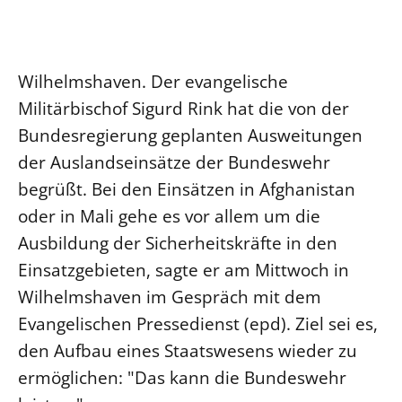
Ökumene
Evangelische Kirche
Gegen Gewalt
Kirche und Finanzen
Impressum
Lutherische Kirche
Personalausschuss
Datenschutz
KLIMASCHUTZ
Wilhelmshaven. Der evangelische
Glaubensbekenntnis
Kontakt
Nachhaltigkeit
Militärbischof Sigurd Rink hat die von der
LANDESKIRCHENAMT
Barrierefreiheit
Positionen
Erneuerbare Energien
Willkommen
Bundesregierung geplanten Ausweitungen
Presse
Ökumene
Mobilität
Freie Stellen
der Auslandseinsätze der Bundeswehr
Kollegium
Religionen
Naturschutz
Service für Gemeinden
begrüßt. Bei den Einsätzen in Afghanistan
Abteilungen des Landeskirchenamts
Suche
Gebäude
oder in Mali gehe es vor allem um die
Rechnungsprüfungsamt
Ausbildung der Sicherheitskräfte in den
Fachstelle Sexualisierte Gewalt
Einsatzgebieten, sagte er am Mittwoch in
Beschwerdestellen
Wilhelmshaven im Gespräch mit dem
Kirchenämter
Evangelischen Pressedienst (epd). Ziel sei es,
Gleichstellung
den Aufbau eines Staatswesens wieder zu
Datenschutz
ermöglichen: "Das kann die Bundeswehr
Geschäftsstelle Landessynode