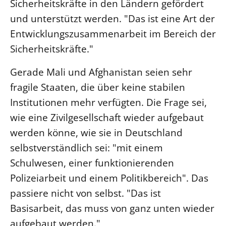
Sicherheitskräfte in den Ländern gefördert
Beschwerdestellen
und unterstützt werden. "Das ist eine Art der
Ephoralbüro
Entwicklungszusammenarbeit im Bereich der
Sicherheitskräfte."
Finanzplanung
Fundraising
Gerade Mali und Afghanistan seien sehr
IT-Service
fragile Staaten, die über keine stabilen
Corporate Design
Institutionen mehr verfügten. Die Frage sei,
Interventionsplan
wie eine Zivilgesellschaft wieder aufgebaut
Jahresgespräche
werden könne, wie sie in Deutschland
Kantine Speiseplan
selbstverständlich sei: "mit einem
Kirchliches Amtsblatt
Schulwesen, einer funktionierenden
Polizeiarbeit und einem Politikbereich". Das
Kirchliche Verwaltung
passiere nicht von selbst. "Das ist
Klimaschutzgesetz
Basisarbeit, das muss von ganz unten wieder
Kunstreferat
aufgebaut werden."
NKVK