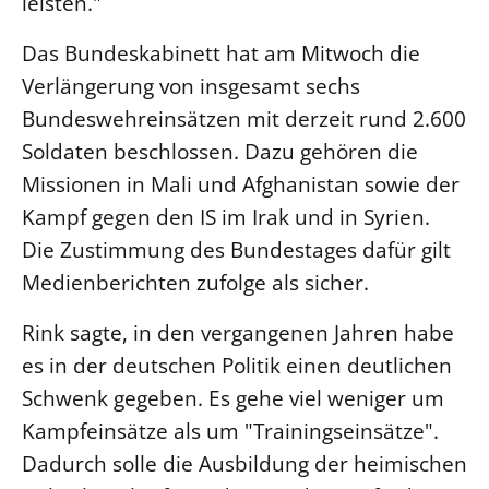
leisten."
LANDESSYNODE
Das Bundeskabinett hat am Mitwoch die
27. Landessynode
Verlängerung von insgesamt sechs
Kontakt
Bundeswehreinsätzen mit derzeit rund 2.600
Hintergrund
Soldaten beschlossen. Dazu gehören die
Missionen in Mali und Afghanistan sowie der
MITARBEIT
Kampf gegen den IS im Irak und in Syrien.
Ehrenamt
Die Zustimmung des Bundestages dafür gilt
Beruf
Medienberichten zufolge als sicher.
Freie Stellen
Rink sagte, in den vergangenen Jahren habe
es in der deutschen Politik einen deutlichen
BIBLIOTHEK & ARCHIV
Schwenk gegeben. Es gehe viel weniger um
SERVICE
Kampfeinsätze als um "Trainingseinsätze".
Älterwerden im Pfarrberuf
Dadurch solle die Ausbildung der heimischen
Beteiligungsverfahren