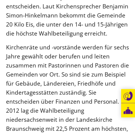
entscheiden. Laut Kirchensprecher Benjamin
Beschwerdestellen
Simon-Hinkelmann bekommt die Gemeinde
Ephoralbüro
20 Kilo Eis, die unter den 14- und 15-Jährigen
Finanzplanung
die höchste Wahlbeteiligung erreicht.
Fundraising
Kirchenräte und -vorstände werden für sechs
IT-Service
Jahre gewählt oder berufen und leiten
Corporate Design
zusammen mit Pastorinnen und Pastoren die
Interventionsplan
Gemeinden vor Ort. So sind sie zum Beispiel
Jahresgespräche
für Gebäude, Ländereien, Friedhöfe und
Kantine Speiseplan
Kindertagesstätten zuständig. Sie
Kirchliches Amtsblatt
entscheiden über Finanzen und Personal.
Kirchliche Verwaltung
2012 lag die Wahlbeteiligung
Klimaschutzgesetz
niedersachsenweit in der Landeskirche
Kunstreferat
Braunschweig mit 22,5 Prozent am höchsten,
NKVK