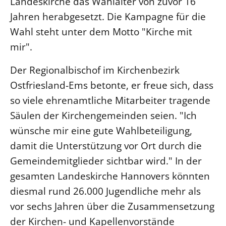
Landeskirche das Wahlalter von zuvor 16
Jahren herabgesetzt. Die Kampagne für die
LANDESSYNODE
Wahl steht unter dem Motto "Kirche mit
27. Landessynode
mir".
Kontakt
Hintergrund
Der Regionalbischof im Kirchenbezirk
Ostfriesland-Ems betonte, er freue sich, dass
MITARBEIT
so viele ehrenamtliche Mitarbeiter tragende
Ehrenamt
Säulen der Kirchengemeinden seien. "Ich
Beruf
wünsche mir eine gute Wahlbeteiligung,
Freie Stellen
damit die Unterstützung vor Ort durch die
Gemeindemitglieder sichtbar wird." In der
BIBLIOTHEK & ARCHIV
gesamten Landeskirche Hannovers könnten
diesmal rund 26.000 Jugendliche mehr als
SERVICE
vor sechs Jahren über die Zusammensetzung
Älterwerden im Pfarrberuf
der Kirchen- und Kapellenvorstände
Beteiligungsverfahren