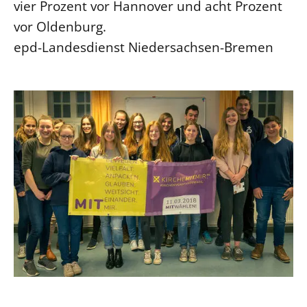
vier Prozent vor Hannover und acht Prozent
Öffentlichkeitsarbeit
vor Oldenburg.
Personalausschuss
epd-Landesdienst Niedersachsen-Bremen
Projektmanagement
Recht
Terminstundenplaner