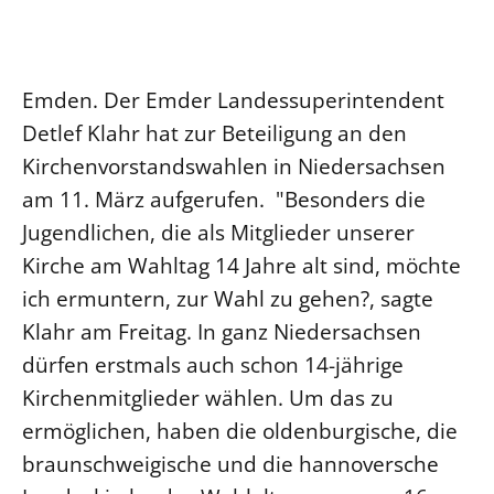
Ökumene
Evangelische Kirche
Gegen Gewalt
Kirche und Finanzen
Impressum
Lutherische Kirche
Personalausschuss
Datenschutz
KLIMASCHUTZ
Emden. Der Emder Landessuperintendent
Glaubensbekenntnis
Kontakt
Nachhaltigkeit
Detlef Klahr hat zur Beteiligung an den
LANDESKIRCHENAMT
Barrierefreiheit
Positionen
Erneuerbare Energien
Willkommen
Kirchenvorstandswahlen in Niedersachsen
Presse
Ökumene
Mobilität
Freie Stellen
am 11. März aufgerufen. "Besonders die
Kollegium
Religionen
Naturschutz
Service für Gemeinden
Jugendlichen, die als Mitglieder unserer
Abteilungen des Landeskirchenamts
Suche
Gebäude
Kirche am Wahltag 14 Jahre alt sind, möchte
Rechnungsprüfungsamt
ich ermuntern, zur Wahl zu gehen?, sagte
Fachstelle Sexualisierte Gewalt
Klahr am Freitag. In ganz Niedersachsen
Beschwerdestellen
dürfen erstmals auch schon 14-jährige
Kirchenämter
Kirchenmitglieder wählen. Um das zu
Gleichstellung
ermöglichen, haben die oldenburgische, die
Datenschutz
braunschweigische und die hannoversche
Geschäftsstelle Landessynode