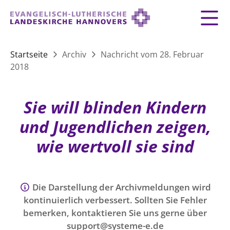
Zurück
Zurück
Zurück
Zurück
Zurück
Zurück
LANDESKIRCHE
Startseite
Archiv
Nachricht vom 28. Februar
2018
LANDESKIRCHE
DEMOKRATIE STÄRKEN
TAUFE
FEIERN
IM NOTFALL
ZUSAMMENLEBEN
SERVICE FÜR GEMEINDEN
Landesbischof
Gottesdienst
Lebensphasen
AKTIONEN & TERMINE
KIRCHENEINTRITT
KONFIRMATION
HILFE IM ALLTAG
Sie will blinden Kindern
Bischofsrat
10 Gebote
Vielfalt
Sprengel und Kirchenkreise der Landeskirche
Vater unser
Hilfe für Geflüchtete
und Jugendlichen zeigen,
TAUFE BIS TRAUER
SPENDE
HOCHZEIT
LEBEN & STERBEN
Hannovers
Kirchenmusik
Partnerschaft weltweit
wie wertvoll sie sind
GLAUBE
Organigramm der Landeskirche
Gesangbuch
Bildung
KLIMASCHUTZGESETZ
TRAUER
SEELSORGE
Beschwerdestellen
Liturgisches Kalenderblatt
HILFE & HELFEN
FRIEDEN
Konföderation evangelischer Kirchen in
EVERMORE
MITMACHEN
Glocken
Die Darstellung der Archivmeldungen wird
ZUKUNFT
Friedensethik
Niedersachsen
kontinuierlich verbessert. Sollten Sie Fehler
RÜCKBLICK: KIRCHENTAG IN HANNOVER
Friedensarbeit
bemerken, kontaktieren Sie uns gerne über
VERSTEHEN
Einrichtungen
GESELLSCHAFT & LEBEN
support@systeme-e.de
Bibel
Friedensorte