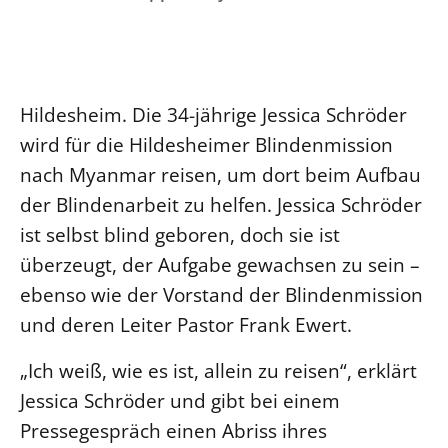
Ökumene
Evangelische Kirche
Gegen Gewalt
Kirche und Finanzen
Impressum
Lutherische Kirche
Personalausschuss
Datenschutz
KLIMASCHUTZ
Glaubensbekenntnis
Kontakt
Nachhaltigkeit
Hildesheim. Die 34-jährige Jessica Schröder
LANDESKIRCHENAMT
Barrierefreiheit
Positionen
Erneuerbare Energien
wird für die Hildesheimer Blindenmission
Willkommen
Presse
Ökumene
nach Myanmar reisen, um dort beim Aufbau
Mobilität
Freie Stellen
Kollegium
Religionen
der Blindenarbeit zu helfen. Jessica Schröder
Naturschutz
Service für Gemeinden
Abteilungen des Landeskirchenamts
ist selbst blind geboren, doch sie ist
Suche
Gebäude
Rechnungsprüfungsamt
überzeugt, der Aufgabe gewachsen zu sein –
Fachstelle Sexualisierte Gewalt
ebenso wie der Vorstand der Blindenmission
Beschwerdestellen
und deren Leiter Pastor Frank Ewert.
Kirchenämter
„Ich weiß, wie es ist, allein zu reisen“, erklärt
Gleichstellung
Jessica Schröder und gibt bei einem
Datenschutz
Pressegespräch einen Abriss ihres
Geschäftsstelle Landessynode