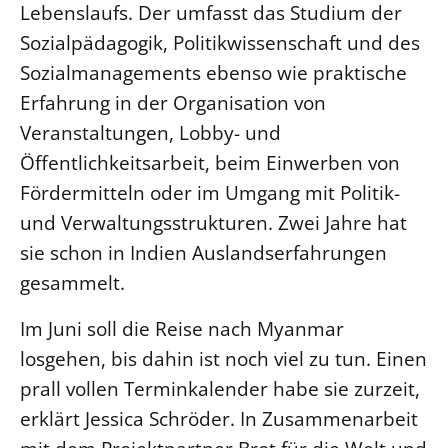
Lebenslaufs. Der umfasst das Studium der
Sozialpädagogik, Politikwissenschaft und des
LANDESSYNODE
27. Landessynode
Sozialmanagements ebenso wie praktische
Erfahrung in der Organisation von
Kontakt
Veranstaltungen, Lobby- und
Hintergrund
Öffentlichkeitsarbeit, beim Einwerben von
MITARBEIT
Fördermitteln oder im Umgang mit Politik-
Ehrenamt
und Verwaltungsstrukturen. Zwei Jahre hat
Beruf
sie schon in Indien Auslandserfahrungen
Freie Stellen
gesammelt.
Im Juni soll die Reise nach Myanmar
BIBLIOTHEK & ARCHIV
losgehen, bis dahin ist noch viel zu tun. Einen
prall vollen Terminkalender habe sie zurzeit,
SERVICE
Älterwerden im Pfarrberuf
erklärt Jessica Schröder. In Zusammenarbeit
Beteiligungsverfahren