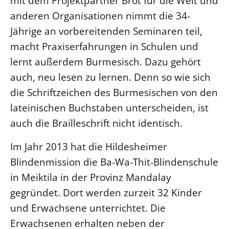
mit dem Projektpartner Brot für die Welt und
anderen Organisationen nimmt die 34-
Beschwerdestellen
Jährige an vorbereitenden Seminaren teil,
Ephoralbüro
macht Praxiserfahrungen in Schulen und
Finanzplanung
lernt außerdem Burmesisch. Dazu gehört
Fundraising
auch, neu lesen zu lernen. Denn so wie sich
IT-Service
die Schriftzeichen des Burmesischen von den
Corporate Design
lateinischen Buchstaben unterscheiden, ist
Interventionsplan
auch die Brailleschrift nicht identisch.
Jahresgespräche
Im Jahr 2013 hat die Hildesheimer
Kantine Speiseplan
Blindenmission die Ba-Wa-Thit-Blindenschule
Kirchliches Amtsblatt
in Meiktila in der Provinz Mandalay
Kirchliche Verwaltung
gegründet. Dort werden zurzeit 32 Kinder
Klimaschutzgesetz
und Erwachsene unterrichtet. Die
Kunstreferat
Erwachsenen erhalten neben der
NKVK