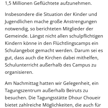
1,5 Millionen Geflüchtete aufzunehmen.
LANDESSYNODE
Insbesondere die Situation der Kinder und
27. Landessynode
Jugendlichen mache große Anstrengungen
Kontakt
notwendig, so berichteten Mitglieder der
Hintergrund
Gemeinde. Längst nicht allen schulpflichtigen
Kindern könne in den Flüchtlingscamps ein
MITARBEIT
Schulangebot gemacht werden. Darum sei es
Ehrenamt
gut, dass auch die Kirchen dabei mithelfen,
Beruf
Schulunterricht außerhalb des Campus zu
Freie Stellen
organisieren.
BIBLIOTHEK & ARCHIV
Am Nachmittag hatten wir Gelegenheit, ein
Tagungszentrum außerhalb Beiruts zu
SERVICE
besuchen. Die Tagungsstätte Dhour Choueir
Älterwerden im Pfarrberuf
bietet zahlreiche Möglichkeiten, die auch für
Beteiligungsverfahren