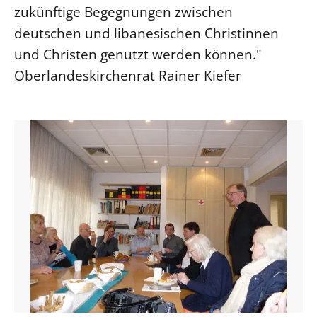
zukünftige Begegnungen zwischen
Beschwerdestellen
deutschen und libanesischen Christinnen
Ephoralbüro
und Christen genutzt werden können."
Finanzplanung
Oberlandeskirchenrat Rainer Kiefer
Fundraising
IT-Service
Corporate Design
Interventionsplan
Jahresgespräche
Kantine Speiseplan
Kirchliches Amtsblatt
Kirchliche Verwaltung
Klimaschutzgesetz
Kunstreferat
NKVK