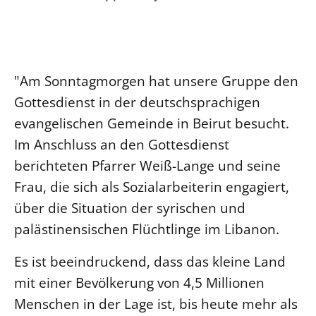
Ökumene
Evangelische Kirche
Gegen Gewalt
Kirche und Finanzen
Impressum
Lutherische Kirche
Personalausschuss
Datenschutz
KLIMASCHUTZ
Glaubensbekenntnis
Kontakt
Nachhaltigkeit
"Am Sonntagmorgen hat unsere Gruppe den
LANDESKIRCHENAMT
Barrierefreiheit
Positionen
Erneuerbare Energien
Gottesdienst in der deutschsprachigen
Willkommen
Presse
Ökumene
evangelischen Gemeinde in Beirut besucht.
Mobilität
Freie Stellen
Kollegium
Religionen
Im Anschluss an den Gottesdienst
Naturschutz
Service für Gemeinden
Abteilungen des Landeskirchenamts
berichteten Pfarrer Weiß-Lange und seine
Suche
Gebäude
Rechnungsprüfungsamt
Frau, die sich als Sozialarbeiterin engagiert,
Fachstelle Sexualisierte Gewalt
über die Situation der syrischen und
Beschwerdestellen
palästinensischen Flüchtlinge im Libanon.
Kirchenämter
Es ist beeindruckend, dass das kleine Land
Gleichstellung
mit einer Bevölkerung von 4,5 Millionen
Datenschutz
Menschen in der Lage ist, bis heute mehr als
Geschäftsstelle Landessynode