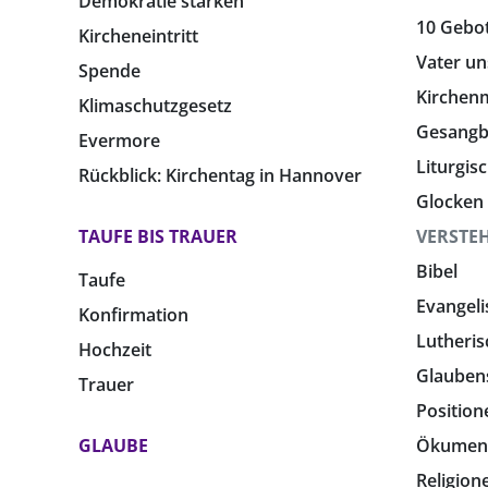
Demokratie stärken
10 Gebo
Kircheneintritt
Vater un
Spende
Kirchen
Klimaschutzgesetz
Gesang
Evermore
Liturgis
Rückblick: Kirchentag in Hannover
Glocken
TAUFE BIS TRAUER
VERSTE
Bibel
Taufe
Evangeli
Konfirmation
Lutheris
Hochzeit
Glauben
Trauer
Position
GLAUBE
Ökumen
Religion