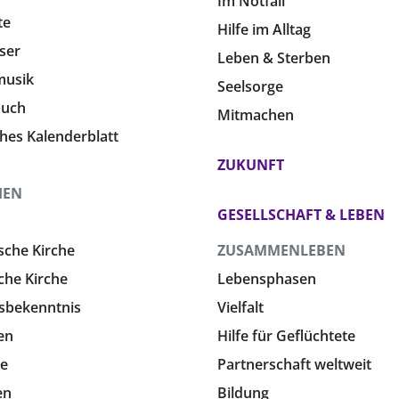
Im Notfall
te
Hilfe im Alltag
ser
Leben & Sterben
musik
Seelsorge
buch
Mitmachen
ches Kalenderblatt
ZUKUNFT
HEN
GESELLSCHAFT & LEBEN
sche Kirche
ZUSAMMENLEBEN
che Kirche
Lebensphasen
sbekenntnis
Vielfalt
en
Hilfe für Geflüchtete
e
Partnerschaft weltweit
en
Bildung