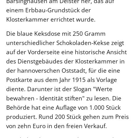
Barsinghausen am Deister her, das auf
einem Erbbau-Grundstück der
LANDESSYNODE
Klosterkammer errichtet wurde.
27. Landessynode
Kontakt
Die blaue Keksdose mit 250 Gramm
Hintergrund
unterschiedlicher Schokoladen-Kekse zeigt
auf der Vorderseite eine historische Ansicht
MITARBEIT
des Dienstgebäudes der Klosterkammer in
Ehrenamt
der hannoverschen Oststadt, für die eine
Beruf
Postkarte aus dem Jahr 1915 als Vorlage
Freie Stellen
diente. Darunter ist der Slogan "Werte
bewahren - Identität stiften" zu lesen. Die
BIBLIOTHEK & ARCHIV
Behörde hat eine Auflage von 1.000 Stück
produziert. Rund 200 Stück gehen zum Preis
SERVICE
von zehn Euro in den freien Verkauf.
Älterwerden im Pfarrberuf
Beteiligungsverfahren