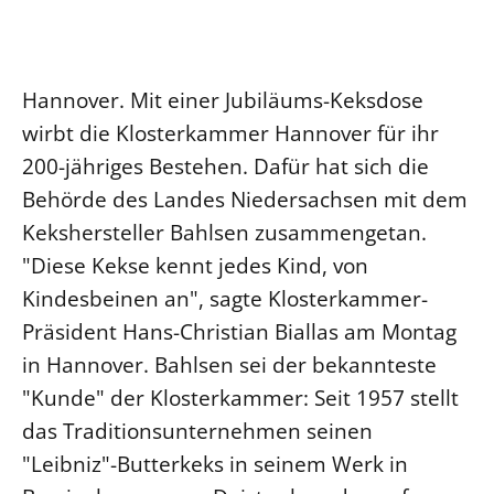
Ökumene
Evangelische Kirche
Gegen Gewalt
Kirche und Finanzen
Impressum
Lutherische Kirche
Personalausschuss
Datenschutz
KLIMASCHUTZ
Hannover. Mit einer Jubiläums-Keksdose
Glaubensbekenntnis
Kontakt
Nachhaltigkeit
wirbt die Klosterkammer Hannover für ihr
LANDESKIRCHENAMT
Barrierefreiheit
Positionen
Erneuerbare Energien
Willkommen
200-jähriges Bestehen. Dafür hat sich die
Presse
Ökumene
Mobilität
Freie Stellen
Behörde des Landes Niedersachsen mit dem
Kollegium
Religionen
Naturschutz
Service für Gemeinden
Kekshersteller Bahlsen zusammengetan.
Abteilungen des Landeskirchenamts
Suche
Gebäude
"Diese Kekse kennt jedes Kind, von
Rechnungsprüfungsamt
Kindesbeinen an", sagte Klosterkammer-
Fachstelle Sexualisierte Gewalt
Präsident Hans-Christian Biallas am Montag
Beschwerdestellen
in Hannover. Bahlsen sei der bekannteste
Kirchenämter
"Kunde" der Klosterkammer: Seit 1957 stellt
Gleichstellung
das Traditionsunternehmen seinen
Datenschutz
"Leibniz"-Butterkeks in seinem Werk in
Geschäftsstelle Landessynode