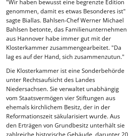
"Wir haben bewusst eine begrenzte Edition
Beschwerdestellen
genommen, damit es etwas Besonderes ist"
Ephoralbüro
sagte Biallas. Bahlsen-Chef Werner Michael
Bahlsen betonte, das Familienunternehmen
Finanzplanung
aus Hannover habe immer gut mit der
Fundraising
Klosterkammer zusammengearbeitet. "Da
IT-Service
lag es auf der Hand, sich zusammenzutun."
Corporate Design
Interventionsplan
Die Klosterkammer ist eine Sonderbehörde
Jahresgespräche
unter Rechtsaufsicht des Landes
Kantine Speiseplan
Niedersachsen. Sie verwaltet unabhängig
Kirchliches Amtsblatt
vom Staatsvermögen vier Stiftungen aus
ehemals kirchlichem Besitz, der in der
Kirchliche Verwaltung
Reformationszeit säkularisiert wurde. Aus
Klimaschutzgesetz
den Erträgen von Grundbesitz unterhält sie
Kunstreferat
zahlreiche historische Gebäude, darunter 20
NKVK