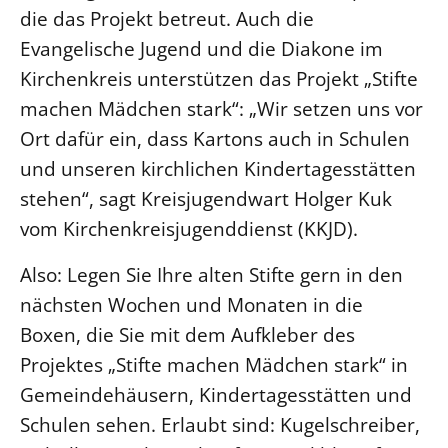
die das Projekt betreut. Auch die
LANDESSYNODE
Evangelische Jugend und die Diakone im
27. Landessynode
Kirchenkreis unterstützen das Projekt „Stifte
Kontakt
machen Mädchen stark“: „Wir setzen uns vor
Hintergrund
Ort dafür ein, dass Kartons auch in Schulen
und unseren kirchlichen Kindertagesstätten
MITARBEIT
stehen“, sagt Kreisjugendwart Holger Kuk
Ehrenamt
vom Kirchenkreisjugenddienst (KKJD).
Beruf
Also: Legen Sie Ihre alten Stifte gern in den
Freie Stellen
nächsten Wochen und Monaten in die
Boxen, die Sie mit dem Aufkleber des
BIBLIOTHEK & ARCHIV
Projektes „Stifte machen Mädchen stark“ in
SERVICE
Gemeindehäusern, Kindertagesstätten und
Älterwerden im Pfarrberuf
Schulen sehen. Erlaubt sind: Kugelschreiber,
Beteiligungsverfahren