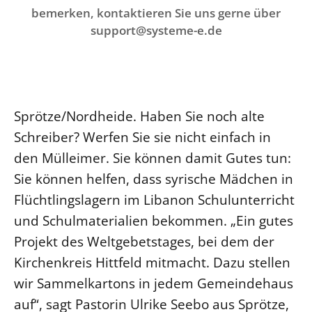
Ökumene
bemerken, kontaktieren Sie uns gerne über
Evangelische Kirche
Gegen Gewalt
Kirche und Finanzen
Impressum
support@systeme-e.de
Lutherische Kirche
Personalausschuss
Datenschutz
KLIMASCHUTZ
Glaubensbekenntnis
Kontakt
Nachhaltigkeit
LANDESKIRCHENAMT
Barrierefreiheit
Positionen
Erneuerbare Energien
Willkommen
Presse
Ökumene
Sprötze/Nordheide. Haben Sie noch alte
Mobilität
Freie Stellen
Kollegium
Religionen
Schreiber? Werfen Sie sie nicht einfach in
Naturschutz
Service für Gemeinden
Abteilungen des Landeskirchenamts
den Mülleimer. Sie können damit Gutes tun:
Suche
Gebäude
Rechnungsprüfungsamt
Sie können helfen, dass syrische Mädchen in
Fachstelle Sexualisierte Gewalt
Flüchtlingslagern im Libanon Schulunterricht
Beschwerdestellen
und Schulmaterialien bekommen. „Ein gutes
Kirchenämter
Projekt des Weltgebetstages, bei dem der
Gleichstellung
Kirchenkreis Hittfeld mitmacht. Dazu stellen
Datenschutz
wir Sammelkartons in jedem Gemeindehaus
auf“, sagt Pastorin Ulrike Seebo aus Sprötze,
Geschäftsstelle Landessynode