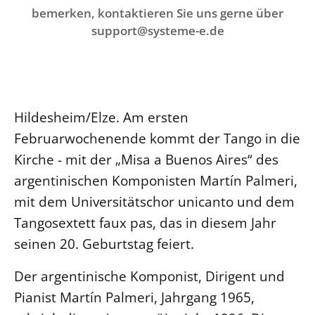
Ökumene
bemerken, kontaktieren Sie uns gerne über
Evangelische Kirche
Gegen Gewalt
Kirche und Finanzen
Impressum
support@systeme-e.de
Lutherische Kirche
Personalausschuss
Datenschutz
KLIMASCHUTZ
Glaubensbekenntnis
Kontakt
Nachhaltigkeit
LANDESKIRCHENAMT
Barrierefreiheit
Positionen
Erneuerbare Energien
Willkommen
Presse
Ökumene
Hildesheim/Elze. Am ersten
Mobilität
Freie Stellen
Kollegium
Religionen
Februarwochenende kommt der Tango in die
Naturschutz
Service für Gemeinden
Abteilungen des Landeskirchenamts
Kirche - mit der „Misa a Buenos Aires“ des
Suche
Gebäude
Rechnungsprüfungsamt
argentinischen Komponisten Martín Palmeri,
Fachstelle Sexualisierte Gewalt
mit dem Universitätschor unicanto und dem
Beschwerdestellen
Tangosextett faux pas, das in diesem Jahr
Kirchenämter
seinen 20. Geburtstag feiert.
Gleichstellung
Der argentinische Komponist, Dirigent und
Datenschutz
Pianist Martín Palmeri, Jahrgang 1965,
Geschäftsstelle Landessynode