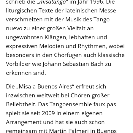
schrieb die „
misatango“
im Jahr 1996. Die
liturgischen Texte der lateinischen Messe
LANDESSYNODE
verschmelzen mit der Musik des Tango
27. Landessynode
nuevo zu einer großen Vielfalt an
Kontakt
ungewohnten Klängen, lebhaften und
Hintergrund
expressiven Melodien und Rhythmen, wobei
besonders in den Chorfugen auch klassische
MITARBEIT
Vorbilder wie Johann Sebastian Bach zu
Ehrenamt
erkennen sind.
Beruf
Freie Stellen
Die „Misa a Buenos Aires“ erfreut sich
inzwischen weltweit bei Chören großer
BIBLIOTHEK & ARCHIV
Beliebtheit. Das Tangoensemble faux pas
spielt sie seit 2009 in einem eigenen
SERVICE
Arrangement und hat sie auch schon
Älterwerden im Pfarrberuf
gemeinsam mit Martín Palmeri in Buenos
Beteiligungsverfahren