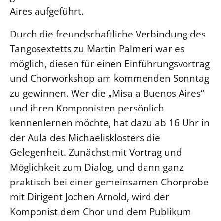
Aires aufgeführt.
Beschwerdestellen
Ephoralbüro
Durch die freundschaftliche Verbindung des
Finanzplanung
Tangosextetts zu Martín Palmeri war es
möglich, diesen für einen Einführungsvortrag
Fundraising
und Chorworkshop am kommenden Sonntag
IT-Service
zu gewinnen. Wer die „Misa a Buenos Aires“
Corporate Design
und ihren Komponisten persönlich
Interventionsplan
kennenlernen möchte, hat dazu ab 16 Uhr in
Jahresgespräche
der Aula des Michaelisklosters die
Kantine Speiseplan
Gelegenheit. Zunächst mit Vortrag und
Kirchliches Amtsblatt
Möglichkeit zum Dialog, und dann ganz
Kirchliche Verwaltung
praktisch bei einer gemeinsamen Chorprobe
Klimaschutzgesetz
mit Dirigent Jochen Arnold, wird der
Kunstreferat
Komponist dem Chor und dem Publikum
NKVK