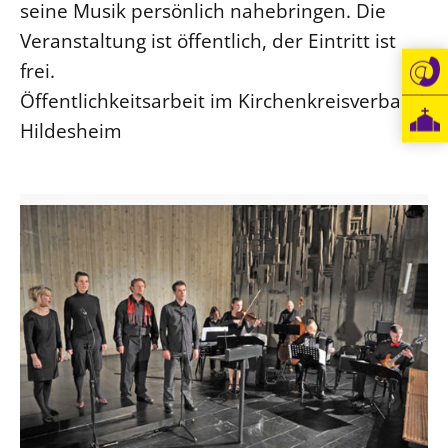
seine Musik persönlich nahebringen. Die
Öffentlichkeitsarbeit
Veranstaltung ist öffentlich, der Eintritt ist
Personalausschuss
frei.
Projektmanagement
Öffentlichkeitsarbeit im Kirchenkreisverband
Recht
Hildesheim
Terminstundenplaner