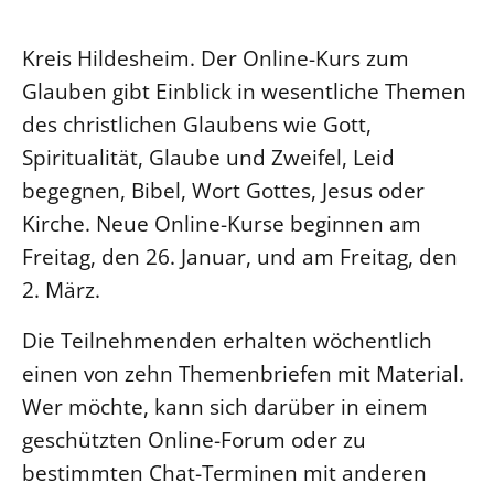
Ökumene
Evangelische Kirche
Gegen Gewalt
Kirche und Finanzen
Impressum
Kreis Hildesheim. Der Online-Kurs zum
Lutherische Kirche
Personalausschuss
Datenschutz
Glauben gibt Einblick in wesentliche Themen
KLIMASCHUTZ
Glaubensbekenntnis
Kontakt
Nachhaltigkeit
des christlichen Glaubens wie Gott,
LANDESKIRCHENAMT
Barrierefreiheit
Positionen
Spiritualität, Glaube und Zweifel, Leid
Erneuerbare Energien
Willkommen
Presse
Ökumene
begegnen, Bibel, Wort Gottes, Jesus oder
Mobilität
Freie Stellen
Kollegium
Religionen
Kirche. Neue Online-Kurse beginnen am
Naturschutz
Service für Gemeinden
Abteilungen des Landeskirchenamts
Freitag, den 26. Januar, und am Freitag, den
Suche
Gebäude
Rechnungsprüfungsamt
2. März.
Fachstelle Sexualisierte Gewalt
Die Teilnehmenden erhalten wöchentlich
Beschwerdestellen
einen von zehn Themenbriefen mit Material.
Kirchenämter
Wer möchte, kann sich darüber in einem
Gleichstellung
geschützten Online-Forum oder zu
Datenschutz
bestimmten Chat-Terminen mit anderen
Geschäftsstelle Landessynode