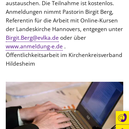
austauschen. Die Teilnahme ist kostenlos.
Anmeldungen nimmt Pastorin Birgit Berg,
LANDESSYNODE
Referentin für die Arbeit mit Online-Kursen
27. Landessynode
der Landeskirche Hannovers, entgegen unter
Kontakt
Birgit.Berg@evlka.de
oder über
Hintergrund
www.anmeldung-e.de
.
MITARBEIT
Öffentlichkeitsarbeit im Kirchenkreisverband
Ehrenamt
Hildesheim
Beruf
Freie Stellen
BIBLIOTHEK & ARCHIV
SERVICE
Älterwerden im Pfarrberuf
Beteiligungsverfahren