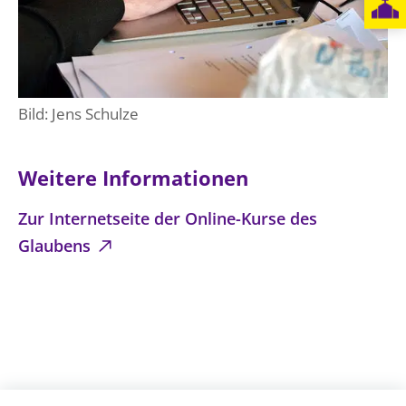
Beschwerdestellen
Ephoralbüro
Finanzplanung
Bild: Jens Schulze
Fundraising
IT-Service
Corporate Design
Weitere Informationen
Interventionsplan
Zur Internetseite der Online-Kurse des
Jahresgespräche
Glaubens
Kantine Speiseplan
Kirchliches Amtsblatt
Kirchliche Verwaltung
Klimaschutzgesetz
Kunstreferat
NKVK