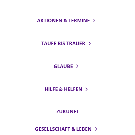
Öffentlichkeitsarbeit
Personalausschuss
AKTIONEN & TERMINE
Projektmanagement
Recht
TAUFE BIS TRAUER
Terminstundenplaner
GLAUBE
HILFE & HELFEN
ZUKUNFT
GESELLSCHAFT & LEBEN