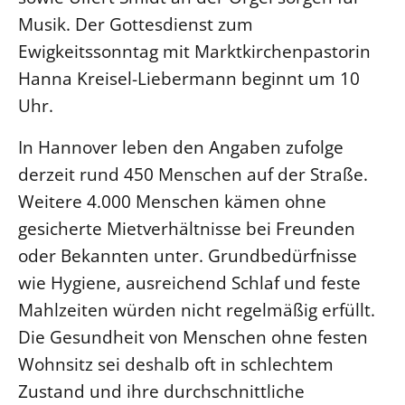
Musik. Der Gottesdienst zum
LANDESSYNODE
Ewigkeitssonntag mit Marktkirchenpastorin
27. Landessynode
Hanna Kreisel-Liebermann beginnt um 10
Kontakt
Uhr.
Hintergrund
In Hannover leben den Angaben zufolge
MITARBEIT
derzeit rund 450 Menschen auf der Straße.
Ehrenamt
Weitere 4.000 Menschen kämen ohne
Beruf
gesicherte Mietverhältnisse bei Freunden
Freie Stellen
oder Bekannten unter. Grundbedürfnisse
wie Hygiene, ausreichend Schlaf und feste
BIBLIOTHEK & ARCHIV
Mahlzeiten würden nicht regelmäßig erfüllt.
Die Gesundheit von Menschen ohne festen
SERVICE
Wohnsitz sei deshalb oft in schlechtem
Älterwerden im Pfarrberuf
Zustand und ihre durchschnittliche
Beteiligungsverfahren