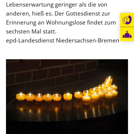
Lebenserwartung geringer als die von
Beschwerdestellen
anderen, hieß es. Der Gottesdienst zur
Ephoralbüro
Erinnerung an Wohnungslose findet zum
Finanzplanung
sechsten Mal statt.
Fundraising
epd-Landesdienst Niedersachsen-Bremen
IT-Service
Corporate Design
Interventionsplan
Jahresgespräche
Kantine Speiseplan
Kirchliches Amtsblatt
Kirchliche Verwaltung
Klimaschutzgesetz
Kunstreferat
NKVK