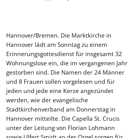
Ökumene
Evangelische Kirche
Gegen Gewalt
Kirche und Finanzen
Impressum
Lutherische Kirche
Personalausschuss
Datenschutz
KLIMASCHUTZ
Glaubensbekenntnis
Kontakt
Nachhaltigkeit
Hannover/Bremen. Die Marktkirche in
LANDESKIRCHENAMT
Barrierefreiheit
Positionen
Erneuerbare Energien
Hannover lädt am Sonntag zu einem
Willkommen
Presse
Ökumene
Erinnerungsgottesdienst für insgesamt 32
Mobilität
Freie Stellen
Kollegium
Religionen
Wohnungslose ein, die im vergangenen Jahr
Naturschutz
Service für Gemeinden
Abteilungen des Landeskirchenamts
gestorben sind. Die Namen der 24 Männer
Suche
Gebäude
Rechnungsprüfungsamt
und 8 Frauen sollen vorgelesen und für
Fachstelle Sexualisierte Gewalt
jeden und jede eine Kerze angezündet
Beschwerdestellen
werden, wie der evangelische
Kirchenämter
Stadtkirchenverband am Donnerstag in
Gleichstellung
Hannover mitteilte. Die Capella St. Crucis
Datenschutz
unter der Leitung von Florian Lohmann
Geschäftsstelle Landessynode
sowie Ulfert Smidt an der Orgel sorgen für