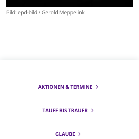
Öffentlichkeitsarbeit
Bild: epd-bild / Gerold Meppelink
Personalausschuss
Projektmanagement
Recht
Terminstundenplaner
AKTIONEN & TERMINE
TAUFE BIS TRAUER
GLAUBE