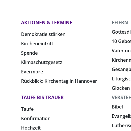
AKTIONEN & TERMINE
FEIERN
Gottesdi
Demokratie stärken
10 Gebo
Kircheneintritt
Vater un
Spende
Kirchen
Klimaschutzgesetz
Gesang
Evermore
Liturgis
Rückblick: Kirchentag in Hannover
Glocken
TAUFE BIS TRAUER
VERSTE
Bibel
Taufe
Evangeli
Konfirmation
Lutheris
Hochzeit