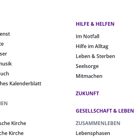
HILFE & HELFEN
enst
Im Notfall
te
Hilfe im Alltag
ser
Leben & Sterben
musik
Seelsorge
buch
Mitmachen
ches Kalenderblatt
ZUKUNFT
HEN
GESELLSCHAFT & LEBEN
sche Kirche
ZUSAMMENLEBEN
che Kirche
Lebensphasen