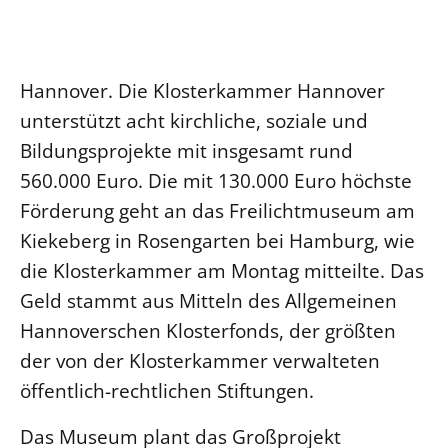
Ökumene
Evangelische Kirche
Gegen Gewalt
Kirche und Finanzen
Impressum
Lutherische Kirche
Personalausschuss
Datenschutz
KLIMASCHUTZ
Hannover. Die Klosterkammer Hannover
Glaubensbekenntnis
Kontakt
Nachhaltigkeit
unterstützt acht kirchliche, soziale und
LANDESKIRCHENAMT
Barrierefreiheit
Positionen
Erneuerbare Energien
Willkommen
Bildungsprojekte mit insgesamt rund
Presse
Ökumene
Mobilität
Freie Stellen
560.000 Euro. Die mit 130.000 Euro höchste
Kollegium
Religionen
Naturschutz
Service für Gemeinden
Förderung geht an das Freilichtmuseum am
Abteilungen des Landeskirchenamts
Suche
Gebäude
Kiekeberg in Rosengarten bei Hamburg, wie
Rechnungsprüfungsamt
die Klosterkammer am Montag mitteilte. Das
Fachstelle Sexualisierte Gewalt
Geld stammt aus Mitteln des Allgemeinen
Beschwerdestellen
Hannoverschen Klosterfonds, der größten
Kirchenämter
der von der Klosterkammer verwalteten
Gleichstellung
öffentlich-rechtlichen Stiftungen.
Datenschutz
Das Museum plant das Großprojekt
Geschäftsstelle Landessynode