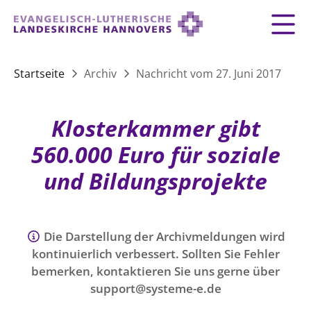
Zurück
Zurück
Zurück
Zurück
Zurück
Zurück
LANDESKIRCHE
Startseite
Archiv
Nachricht vom 27. Juni 2017
LANDESKIRCHE
DEMOKRATIE STÄRKEN
TAUFE
FEIERN
IM NOTFALL
ZUSAMMENLEBEN
SERVICE FÜR GEMEINDEN
Landesbischof
Gottesdienst
Lebensphasen
Klosterkammer gibt
AKTIONEN & TERMINE
KIRCHENEINTRITT
KONFIRMATION
HILFE IM ALLTAG
Bischofsrat
10 Gebote
Vielfalt
560.000 Euro für soziale
Sprengel und Kirchenkreise der Landeskirche
Vater unser
Hilfe für Geflüchtete
TAUFE BIS TRAUER
SPENDE
HOCHZEIT
LEBEN & STERBEN
und Bildungsprojekte
Hannovers
Kirchenmusik
Partnerschaft weltweit
GLAUBE
Organigramm der Landeskirche
Gesangbuch
Bildung
KLIMASCHUTZGESETZ
TRAUER
SEELSORGE
Beschwerdestellen
Liturgisches Kalenderblatt
HILFE & HELFEN
Die Darstellung der Archivmeldungen wird
FRIEDEN
Konföderation evangelischer Kirchen in
EVERMORE
MITMACHEN
Glocken
kontinuierlich verbessert. Sollten Sie Fehler
ZUKUNFT
Friedensethik
Niedersachsen
bemerken, kontaktieren Sie uns gerne über
RÜCKBLICK: KIRCHENTAG IN HANNOVER
Friedensarbeit
VERSTEHEN
support@systeme-e.de
Einrichtungen
GESELLSCHAFT & LEBEN
Bibel
Friedensorte