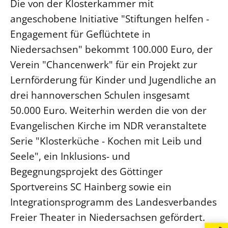
Die von der Klosterkammer mit
Beschwerdestellen
angeschobene Initiative "Stiftungen helfen -
Ephoralbüro
Engagement für Geflüchtete in
Niedersachsen" bekommt 100.000 Euro, der
Finanzplanung
Verein "Chancenwerk" für ein Projekt zur
Fundraising
Lernförderung für Kinder und Jugendliche an
IT-Service
drei hannoverschen Schulen insgesamt
Corporate Design
50.000 Euro. Weiterhin werden die von der
Interventionsplan
Evangelischen Kirche im NDR veranstaltete
Jahresgespräche
Serie "Klosterküche - Kochen mit Leib und
Kantine Speiseplan
Seele", ein Inklusions- und
Kirchliches Amtsblatt
Begegnungsprojekt des Göttinger
Kirchliche Verwaltung
Sportvereins SC Hainberg sowie ein
Klimaschutzgesetz
Integrationsprogramm des Landesverbandes
Kunstreferat
Freier Theater in Niedersachsen gefördert.
NKVK