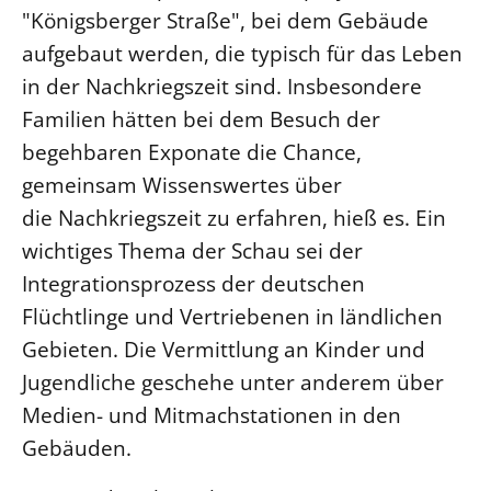
"Königsberger Straße", bei dem Gebäude
LANDESSYNODE
aufgebaut werden, die typisch für das Leben
27. Landessynode
in der Nachkriegszeit sind. Insbesondere
Kontakt
Familien hätten bei dem Besuch der
Hintergrund
begehbaren Exponate die Chance,
gemeinsam Wissenswertes über
MITARBEIT
die Nachkriegszeit zu erfahren, hieß es. Ein
Ehrenamt
wichtiges Thema der Schau sei der
Beruf
Integrationsprozess der deutschen
Freie Stellen
Flüchtlinge und Vertriebenen in ländlichen
Gebieten. Die Vermittlung an Kinder und
BIBLIOTHEK & ARCHIV
Jugendliche geschehe unter anderem über
Medien- und Mitmachstationen in den
SERVICE
Gebäuden.
Älterwerden im Pfarrberuf
Beteiligungsverfahren