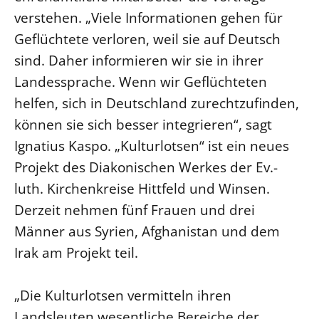
verstehen. „Viele Informationen gehen für
LANDESSYNODE
Geflüchtete verloren, weil sie auf Deutsch
27. Landessynode
sind. Daher informieren wir sie in ihrer
Kontakt
Landessprache. Wenn wir Geflüchteten
Hintergrund
helfen, sich in Deutschland zurechtzufinden,
können sie sich besser integrieren“, sagt
MITARBEIT
Ignatius Kaspo. „Kulturlotsen“ ist ein neues
Ehrenamt
Projekt des Diakonischen Werkes der Ev.-
Beruf
luth. Kirchenkreise Hittfeld und Winsen.
Freie Stellen
Derzeit nehmen fünf Frauen und drei
Männer aus Syrien, Afghanistan und dem
BIBLIOTHEK & ARCHIV
Irak am Projekt teil.
SERVICE
„Die Kulturlotsen vermitteln ihren
Älterwerden im Pfarrberuf
Landsleuten wesentliche Bereiche der
Beteiligungsverfahren