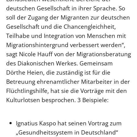
deutschen Gesellschaft in ihrer Sprache. So
Beschwerdestellen
soll der Zugang der Migranten zur deutschen
Ephoralbüro
Gesellschaft und die Chancengleichheit,
Finanzplanung
Teilhabe und Integration von Menschen mit
Fundraising
Migrationshintergrund verbessert werden“,
IT-Service
sagt Nicole Hauff von der Migrationsberatung
Corporate Design
des Diakonischen Werkes. Gemeinsam
Interventionsplan
Dörthe Heien, die zuständig ist für die
Jahresgespräche
Betreuung ehrenamtlicher Mitarbeiter in der
Kantine Speiseplan
Flüchtlingshilfe, hat sie die Vorträge mit den
Kirchliches Amtsblatt
Kulturlotsen besprochen. 3 Beispiele:
Kirchliche Verwaltung
Klimaschutzgesetz
Ignatius Kaspo hat seinen Vortrag zum
Kunstreferat
„Gesundheitssystem in Deutschland“
NKVK