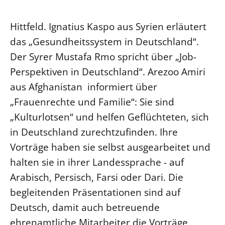
Ökumene
Evangelische Kirche
Gegen Gewalt
Kirche und Finanzen
Impressum
Hittfeld. Ignatius Kaspo aus Syrien erläutert
Lutherische Kirche
Personalausschuss
Datenschutz
das „Gesundheitssystem in Deutschland“.
KLIMASCHUTZ
Glaubensbekenntnis
Kontakt
Nachhaltigkeit
Der Syrer Mustafa Rmo spricht über „Job-
LANDESKIRCHENAMT
Barrierefreiheit
Positionen
Perspektiven in Deutschland“. Arezoo Amiri
Erneuerbare Energien
Willkommen
Presse
Ökumene
aus Afghanistan informiert über
Mobilität
Freie Stellen
Kollegium
Religionen
„Frauenrechte und Familie“: Sie sind
Naturschutz
Service für Gemeinden
Abteilungen des Landeskirchenamts
„Kulturlotsen“ und helfen Geflüchteten, sich
Suche
Gebäude
Rechnungsprüfungsamt
in Deutschland zurechtzufinden. Ihre
Fachstelle Sexualisierte Gewalt
Vorträge haben sie selbst ausgearbeitet und
Beschwerdestellen
halten sie in ihrer Landessprache - auf
Kirchenämter
Arabisch, Persisch, Farsi oder Dari. Die
Gleichstellung
begleitenden Präsentationen sind auf
Datenschutz
Deutsch, damit auch betreuende
Geschäftsstelle Landessynode
ehrenamtliche Mitarbeiter die Vorträge