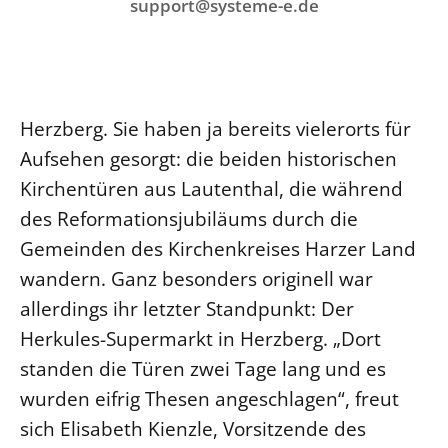
Ökumene
support@systeme-e.de
Evangelische Kirche
Gegen Gewalt
Kirche und Finanzen
Impressum
Lutherische Kirche
Personalausschuss
Datenschutz
KLIMASCHUTZ
Glaubensbekenntnis
Kontakt
Nachhaltigkeit
LANDESKIRCHENAMT
Barrierefreiheit
Positionen
Herzberg. Sie haben ja bereits vielerorts für
Erneuerbare Energien
Willkommen
Presse
Ökumene
Aufsehen gesorgt: die beiden historischen
Mobilität
Freie Stellen
Kollegium
Kirchentüren aus Lautenthal, die während
Religionen
Naturschutz
Service für Gemeinden
Abteilungen des Landeskirchenamts
des Reformationsjubiläums durch die
Suche
Gebäude
Rechnungsprüfungsamt
Gemeinden des Kirchenkreises Harzer Land
Fachstelle Sexualisierte Gewalt
wandern. Ganz besonders originell war
allerdings ihr letzter Standpunkt: Der
Beschwerdestellen
Herkules-Supermarkt in Herzberg. „Dort
Kirchenämter
standen die Türen zwei Tage lang und es
Gleichstellung
wurden eifrig Thesen angeschlagen“, freut
Datenschutz
sich Elisabeth Kienzle, Vorsitzende des
Geschäftsstelle Landessynode