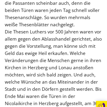
die Passanten scheinbar auch, denn die
Beschwerdestellen
beiden Türen waren jeden Tag schnell voller
Ephoralbüro
Thesenanschläge. So wurden mehrmals
Finanzplanung
weiße Thesenblätter nachgelegt.
Fundraising
Die Thesen Luthers vor 500 Jahren waren vor
IT-Service
allem gegen den Ablasshandel gerichtet, also
gegen die Vorstellung, man könne sich mit
Corporate Design
Geld das ewige Heil erkaufen. Welche
Interventionsplan
Veränderungen die Menschen gerne in ihren
Jahresgespräche
Kirchen in Herzberg und Lonau anstoßen
Kantine Speiseplan
möchten, wird sich bald zeigen. Und auch,
Kirchliches Amtsblatt
welche Wünsche an das Miteinander in der
Kirchliche Verwaltung
Stadt und in den Dörfern gestellt werden. Bis
Klimaschutzgesetz
Ende Mai waren die Türen in der
Kunstreferat
Nicolaikirche in Herzberg aufgestellt, am 30.
NKVK