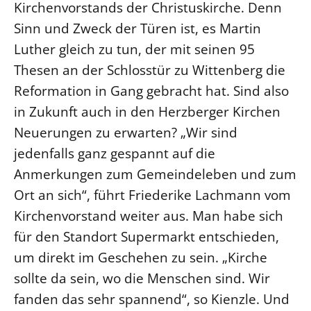
Kirchenvorstands der Christuskirche. Denn
Sinn und Zweck der Türen ist, es Martin
LANDESSYNODE
Luther gleich zu tun, der mit seinen 95
27. Landessynode
Thesen an der Schlosstür zu Wittenberg die
Kontakt
Reformation in Gang gebracht hat. Sind also
Hintergrund
in Zukunft auch in den Herzberger Kirchen
MITARBEIT
Neuerungen zu erwarten? „Wir sind
Ehrenamt
jedenfalls ganz gespannt auf die
Beruf
Anmerkungen zum Gemeindeleben und zum
Ort an sich“, führt Friederike Lachmann vom
Freie Stellen
Kirchenvorstand weiter aus. Man habe sich
BIBLIOTHEK & ARCHIV
für den Standort Supermarkt entschieden,
um direkt im Geschehen zu sein. „Kirche
SERVICE
sollte da sein, wo die Menschen sind. Wir
Älterwerden im Pfarrberuf
fanden das sehr spannend“, so Kienzle. Und
Beteiligungsverfahren