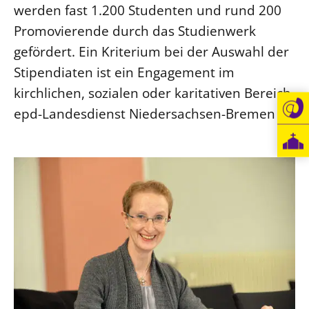
werden fast 1.200 Studenten und rund 200
Beschwerdestellen
Promovierende durch das Studienwerk
Ephoralbüro
gefördert. Ein Kriterium bei der Auswahl der
Finanzplanung
Stipendiaten ist ein Engagement im
Fundraising
kirchlichen, sozialen oder karitativen Bereich.
IT-Service
epd-Landesdienst Niedersachsen-Bremen
Corporate Design
Interventionsplan
Jahresgespräche
Kantine Speiseplan
Kirchliches Amtsblatt
Kirchliche Verwaltung
Klimaschutzgesetz
Kunstreferat
NKVK