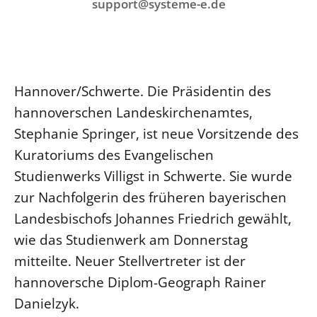
Ökumene
support@systeme-e.de
Evangelische Kirche
Gegen Gewalt
Kirche und Finanzen
Impressum
Lutherische Kirche
Personalausschuss
Datenschutz
KLIMASCHUTZ
Glaubensbekenntnis
Kontakt
Nachhaltigkeit
LANDESKIRCHENAMT
Barrierefreiheit
Positionen
Hannover/Schwerte. Die Präsidentin des
Erneuerbare Energien
Willkommen
Presse
Ökumene
hannoverschen Landeskirchenamtes,
Mobilität
Freie Stellen
Kollegium
Stephanie Springer, ist neue Vorsitzende des
Religionen
Naturschutz
Service für Gemeinden
Abteilungen des Landeskirchenamts
Kuratoriums des Evangelischen
Suche
Gebäude
Rechnungsprüfungsamt
Studienwerks Villigst in Schwerte. Sie wurde
Fachstelle Sexualisierte Gewalt
zur Nachfolgerin des früheren bayerischen
Landesbischofs Johannes Friedrich gewählt,
Beschwerdestellen
wie das Studienwerk am Donnerstag
Kirchenämter
mitteilte. Neuer Stellvertreter ist der
Gleichstellung
hannoversche Diplom-Geograph Rainer
Datenschutz
Danielzyk.
Geschäftsstelle Landessynode