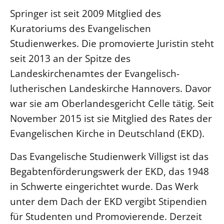
Springer ist seit 2009 Mitglied des
LANDESSYNODE
Kuratoriums des Evangelischen
27. Landessynode
Studienwerkes. Die promovierte Juristin steht
Kontakt
seit 2013 an der Spitze des
Hintergrund
Landeskirchenamtes der Evangelisch-
lutherischen Landeskirche Hannovers. Davor
MITARBEIT
war sie am Oberlandesgericht Celle tätig. Seit
Ehrenamt
November 2015 ist sie Mitglied des Rates der
Beruf
Evangelischen Kirche in Deutschland (EKD).
Freie Stellen
Das Evangelische Studienwerk Villigst ist das
BIBLIOTHEK & ARCHIV
Begabtenförderungswerk der EKD, das 1948
in Schwerte eingerichtet wurde. Das Werk
SERVICE
unter dem Dach der EKD vergibt Stipendien
Älterwerden im Pfarrberuf
für Studenten und Promovierende. Derzeit
Beteiligungsverfahren