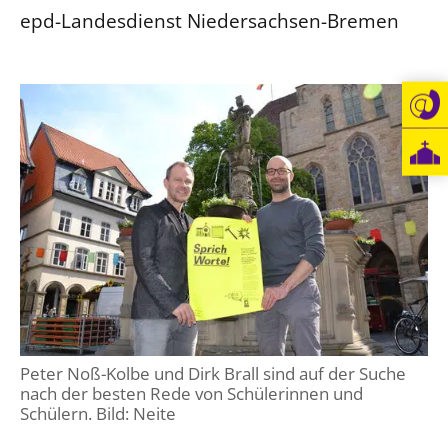
epd-Landesdienst Niedersachsen-Bremen
Beschwerdestellen
Ephoralbüro
Finanzplanung
Fundraising
IT-Service
Corporate Design
Interventionsplan
Jahresgespräche
Kantine Speiseplan
Kirchliches Amtsblatt
Kirchliche Verwaltung
Peter Noß-Kolbe und Dirk Brall sind auf der Suche
Klimaschutzgesetz
nach der besten Rede von Schülerinnen und
Schülern. Bild: Neite
Kunstreferat
NKVK