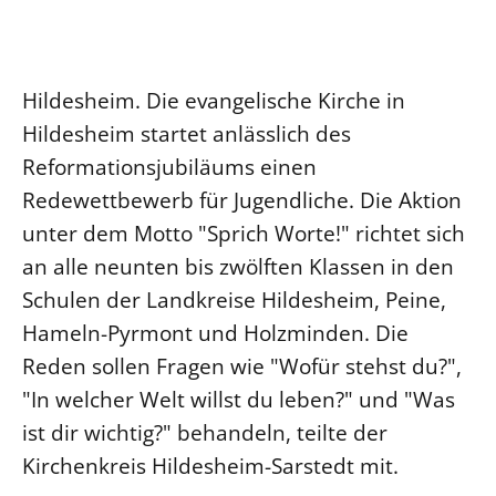
Ökumene
Evangelische Kirche
Gegen Gewalt
Kirche und Finanzen
Impressum
Lutherische Kirche
Personalausschuss
Datenschutz
KLIMASCHUTZ
Hildesheim. Die evangelische Kirche in
Glaubensbekenntnis
Kontakt
Nachhaltigkeit
Hildesheim startet anlässlich des
LANDESKIRCHENAMT
Barrierefreiheit
Positionen
Erneuerbare Energien
Willkommen
Reformationsjubiläums einen
Presse
Ökumene
Mobilität
Freie Stellen
Redewettbewerb für Jugendliche. Die Aktion
Kollegium
Religionen
Naturschutz
Service für Gemeinden
unter dem Motto "Sprich Worte!" richtet sich
Abteilungen des Landeskirchenamts
Suche
Gebäude
an alle neunten bis zwölften Klassen in den
Rechnungsprüfungsamt
Schulen der Landkreise Hildesheim, Peine,
Fachstelle Sexualisierte Gewalt
Hameln-Pyrmont und Holzminden. Die
Beschwerdestellen
Reden sollen Fragen wie "Wofür stehst du?",
Kirchenämter
"In welcher Welt willst du leben?" und "Was
Gleichstellung
ist dir wichtig?" behandeln, teilte der
Datenschutz
Kirchenkreis Hildesheim-Sarstedt mit.
Geschäftsstelle Landessynode