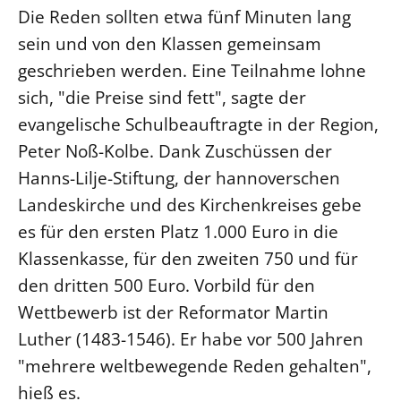
Die Reden sollten etwa fünf Minuten lang
LANDESSYNODE
sein und von den Klassen gemeinsam
27. Landessynode
geschrieben werden. Eine Teilnahme lohne
Kontakt
sich, "die Preise sind fett", sagte der
Hintergrund
evangelische Schulbeauftragte in der Region,
Peter Noß-Kolbe. Dank Zuschüssen der
MITARBEIT
Hanns-Lilje-Stiftung, der hannoverschen
Ehrenamt
Landeskirche und des Kirchenkreises gebe
Beruf
es für den ersten Platz 1.000 Euro in die
Freie Stellen
Klassenkasse, für den zweiten 750 und für
den dritten 500 Euro. Vorbild für den
BIBLIOTHEK & ARCHIV
Wettbewerb ist der Reformator Martin
Luther (1483-1546). Er habe vor 500 Jahren
SERVICE
"mehrere weltbewegende Reden gehalten",
Älterwerden im Pfarrberuf
hieß es.
Beteiligungsverfahren