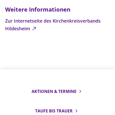
Öffentlichkeitsarbeit
Weitere Informationen
Personalausschuss
Zur Internetseite des Kirchenkreisverbands
Projektmanagement
Hildesheim
Recht
Terminstundenplaner
AKTIONEN & TERMINE
TAUFE BIS TRAUER