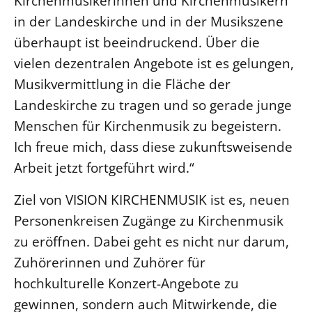
Kirchenmusikerinnen und Kirchenmusikern
in der Landeskirche und in der Musikszene
Beschwerdestellen
überhaupt ist beeindruckend. Über die
Ephoralbüro
vielen dezentralen Angebote ist es gelungen,
Finanzplanung
Musikvermittlung in die Fläche der
Fundraising
Landeskirche zu tragen und so gerade junge
IT-Service
Menschen für Kirchenmusik zu begeistern.
Corporate Design
Ich freue mich, dass diese zukunftsweisende
Interventionsplan
Arbeit jetzt fortgeführt wird.“
Jahresgespräche
Ziel von VISION KIRCHENMUSIK ist es, neuen
Kantine Speiseplan
Personenkreisen Zugänge zu Kirchenmusik
Kirchliches Amtsblatt
zu eröffnen. Dabei geht es nicht nur darum,
Kirchliche Verwaltung
Zuhörerinnen und Zuhörer für
Klimaschutzgesetz
hochkulturelle Konzert-Angebote zu
Kunstreferat
gewinnen, sondern auch Mitwirkende, die
NKVK