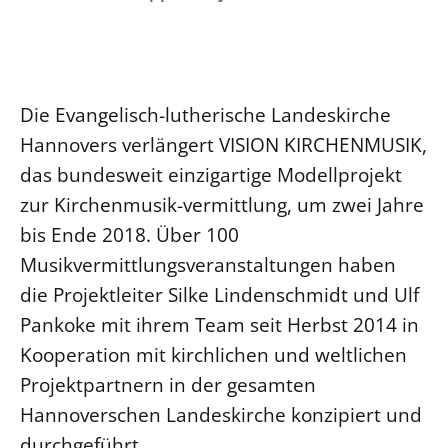
Ökumene
Evangelische Kirche
Gegen Gewalt
Kirche und Finanzen
Impressum
Lutherische Kirche
Personalausschuss
Datenschutz
KLIMASCHUTZ
Glaubensbekenntnis
Kontakt
Nachhaltigkeit
Die Evangelisch-lutherische Landeskirche
LANDESKIRCHENAMT
Barrierefreiheit
Positionen
Erneuerbare Energien
Hannovers verlängert VISION KIRCHENMUSIK,
Willkommen
Presse
Ökumene
das bundesweit einzigartige Modellprojekt
Mobilität
Freie Stellen
Kollegium
Religionen
zur Kirchenmusik-vermittlung, um zwei Jahre
Naturschutz
Service für Gemeinden
Abteilungen des Landeskirchenamts
bis Ende 2018. Über 100
Suche
Gebäude
Rechnungsprüfungsamt
Musikvermittlungsveranstaltungen haben
Fachstelle Sexualisierte Gewalt
die Projektleiter Silke Lindenschmidt und Ulf
Beschwerdestellen
Pankoke mit ihrem Team seit Herbst 2014 in
Kirchenämter
Kooperation mit kirchlichen und weltlichen
Gleichstellung
Projektpartnern in der gesamten
Datenschutz
Hannoverschen Landeskirche konzipiert und
Geschäftsstelle Landessynode
durchgeführt.