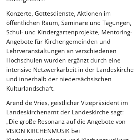
Konzerte, Gottesdienste, Aktionen im
LANDESSYNODE
27. Landessynode
öffentlichen Raum, Seminare und Tagungen,
Schul- und Kindergartenprojekte, Mentoring-
Kontakt
Angebote für Kirchengemeinden und
Hintergrund
Lehrveranstaltungen an verschiedenen
MITARBEIT
Hochschulen wurden ergänzt durch eine
Ehrenamt
intensive Netzwerkarbeit in der Landeskirche
Beruf
und innerhalb der niedersächsischen
Freie Stellen
Kulturlandschaft.
Arend de Vries, geistlicher Vizepräsident im
BIBLIOTHEK & ARCHIV
Landeskirchenamt der Landeskirche sagt:
„Die große Resonanz auf die Angebote von
SERVICE
Älterwerden im Pfarrberuf
VISION KIRCHENMUSIK bei
Beteiligungsverfahren