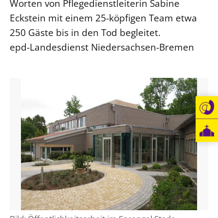
Worten von Pflegedienstleiterin Sabine
Beschwerdestellen
Eckstein mit einem 25-köpfigen Team etwa
Ephoralbüro
250 Gäste bis in den Tod begleitet.
epd-Landesdienst Niedersachsen-Bremen
Finanzplanung
Fundraising
IT-Service
Corporate Design
Interventionsplan
Jahresgespräche
Kantine Speiseplan
Kirchliches Amtsblatt
Kirchliche Verwaltung
Klimaschutzgesetz
Kunstreferat
NKVK