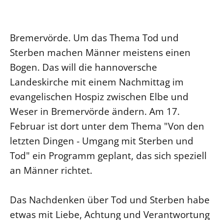
Ökumene
Evangelische Kirche
Gegen Gewalt
Kirche und Finanzen
Impressum
Lutherische Kirche
Personalausschuss
Datenschutz
Bremervörde. Um das Thema Tod und
KLIMASCHUTZ
Glaubensbekenntnis
Kontakt
Sterben machen Männer meistens einen
Nachhaltigkeit
LANDESKIRCHENAMT
Barrierefreiheit
Positionen
Bogen. Das will die hannoversche
Erneuerbare Energien
Willkommen
Presse
Ökumene
Landeskirche mit einem Nachmittag im
Mobilität
Freie Stellen
Kollegium
Religionen
evangelischen Hospiz zwischen Elbe und
Naturschutz
Service für Gemeinden
Abteilungen des Landeskirchenamts
Weser in Bremervörde ändern. Am 17.
Suche
Gebäude
Rechnungsprüfungsamt
Februar ist dort unter dem Thema "Von den
Fachstelle Sexualisierte Gewalt
letzten Dingen - Umgang mit Sterben und
Beschwerdestellen
Tod" ein Programm geplant, das sich speziell
Kirchenämter
an Männer richtet.
Gleichstellung
Datenschutz
Das Nachdenken über Tod und Sterben habe
etwas mit Liebe, Achtung und Verantwortung
Geschäftsstelle Landessynode