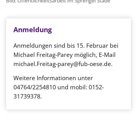
Bild: Öffentlichkeitsarbeit im Sprengel Stade
Öffentlichkeitsarbeit
Personalausschuss
Anmeldung
Projektmanagement
Recht
Anmeldungen sind bis 15. Februar bei
Terminstundenplaner
Michael Freitag-Parey möglich, E-Mail
michael.Freitag-parey@fub-oese.de.
Weitere Informationen unter
04764/2254810 und mobil: 0152-
31739378.