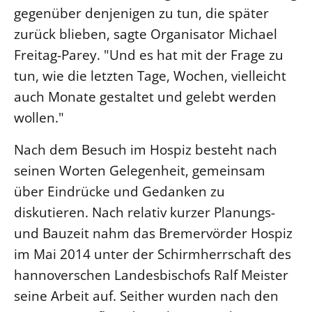
gegenüber denjenigen zu tun, die später
LANDESSYNODE
zurück blieben, sagte Organisator Michael
27. Landessynode
Freitag-Parey. "Und es hat mit der Frage zu
Kontakt
tun, wie die letzten Tage, Wochen, vielleicht
Hintergrund
auch Monate gestaltet und gelebt werden
wollen."
MITARBEIT
Nach dem Besuch im Hospiz besteht nach
Ehrenamt
seinen Worten Gelegenheit, gemeinsam
Beruf
über Eindrücke und Gedanken zu
Freie Stellen
diskutieren. Nach relativ kurzer Planungs-
und Bauzeit nahm das Bremervörder Hospiz
BIBLIOTHEK & ARCHIV
im Mai 2014 unter der Schirmherrschaft des
SERVICE
hannoverschen Landesbischofs Ralf Meister
Älterwerden im Pfarrberuf
seine Arbeit auf. Seither wurden nach den
Beteiligungsverfahren