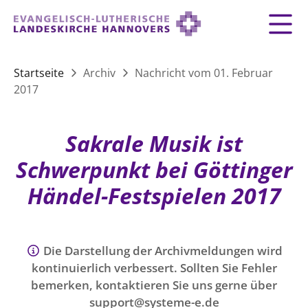
Zurück
Zurück
Zurück
Zurück
Zurück
Zurück
LANDESKIRCHE
Startseite
Archiv
Nachricht vom 01. Februar
2017
LANDESKIRCHE
DEMOKRATIE STÄRKEN
TAUFE
FEIERN
IM NOTFALL
ZUSAMMENLEBEN
SERVICE FÜR GEMEINDEN
Landesbischof
Gottesdienst
Lebensphasen
AKTIONEN & TERMINE
KIRCHENEINTRITT
KONFIRMATION
HILFE IM ALLTAG
Sakrale Musik ist
Bischofsrat
10 Gebote
Vielfalt
Sprengel und Kirchenkreise der Landeskirche
Vater unser
Hilfe für Geflüchtete
Schwerpunkt bei Göttinger
TAUFE BIS TRAUER
SPENDE
HOCHZEIT
LEBEN & STERBEN
Hannovers
Kirchenmusik
Partnerschaft weltweit
Händel-Festspielen 2017
GLAUBE
Organigramm der Landeskirche
Gesangbuch
Bildung
KLIMASCHUTZGESETZ
TRAUER
SEELSORGE
Beschwerdestellen
Liturgisches Kalenderblatt
HILFE & HELFEN
FRIEDEN
Konföderation evangelischer Kirchen in
EVERMORE
MITMACHEN
Glocken
Die Darstellung der Archivmeldungen wird
ZUKUNFT
Friedensethik
Niedersachsen
kontinuierlich verbessert. Sollten Sie Fehler
RÜCKBLICK: KIRCHENTAG IN HANNOVER
Friedensarbeit
bemerken, kontaktieren Sie uns gerne über
VERSTEHEN
Einrichtungen
GESELLSCHAFT & LEBEN
support@systeme-e.de
Bibel
Friedensorte