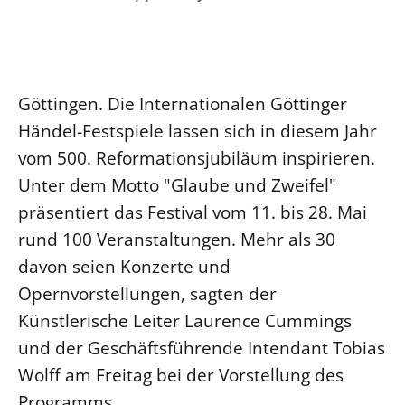
Ökumene
Evangelische Kirche
Gegen Gewalt
Kirche und Finanzen
Impressum
Lutherische Kirche
Personalausschuss
Datenschutz
KLIMASCHUTZ
Glaubensbekenntnis
Kontakt
Nachhaltigkeit
Göttingen. Die Internationalen Göttinger
LANDESKIRCHENAMT
Barrierefreiheit
Positionen
Erneuerbare Energien
Händel-Festspiele lassen sich in diesem Jahr
Willkommen
Presse
Ökumene
vom 500. Reformationsjubiläum inspirieren.
Mobilität
Freie Stellen
Kollegium
Religionen
Unter dem Motto "Glaube und Zweifel"
Naturschutz
Service für Gemeinden
Abteilungen des Landeskirchenamts
präsentiert das Festival vom 11. bis 28. Mai
Suche
Gebäude
Rechnungsprüfungsamt
rund 100 Veranstaltungen. Mehr als 30
Fachstelle Sexualisierte Gewalt
davon seien Konzerte und
Beschwerdestellen
Opernvorstellungen, sagten der
Kirchenämter
Künstlerische Leiter Laurence Cummings
Gleichstellung
und der Geschäftsführende Intendant Tobias
Datenschutz
Wolff am Freitag bei der Vorstellung des
Geschäftsstelle Landessynode
Programms.