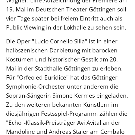
Wagner. Eine Aufzeichnung der Premiere am
19. Mai im Deutschen Theater Göttingen soll
Beschwerdestellen
vier Tage später bei freiem Eintritt auch als
Ephoralbüro
Public Viewing in der Lokhalle zu sehen sein.
Finanzplanung
Fundraising
Die Oper "Lucio Cornelio Silla" ist in einer
IT-Service
halbszenischen Darbietung mit barocken
Corporate Design
Kostümen und historischer Gestik am 20.
Interventionsplan
Mai in der Stadthalle Göttingen zu erleben.
Für "Orfeo ed Euridice" hat das Göttinger
Jahresgespräche
Symphonie-Orchester unter anderem die
Kantine Speiseplan
Sopran-Sängerin Simone Kermes eingeladen.
Kirchliches Amtsblatt
Zu den weiteren bekannten Künstlern im
Kirchliche Verwaltung
diesjährigen Festsspiel-Programm zählen die
Klimaschutzgesetz
"Echo"-Klassik-Preisträger Avi Avital an der
Kunstreferat
Mandoline und Andreas Staier am Cembalo
NKVK