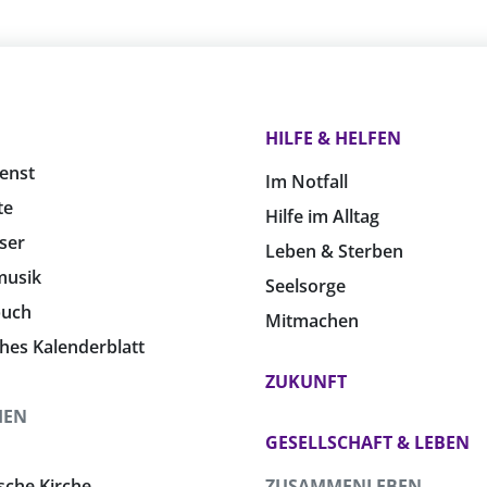
HILFE & HELFEN
enst
Im Notfall
te
Hilfe im Alltag
ser
Leben & Sterben
musik
Seelsorge
buch
Mitmachen
ches Kalenderblatt
ZUKUNFT
HEN
GESELLSCHAFT & LEBEN
sche Kirche
ZUSAMMENLEBEN