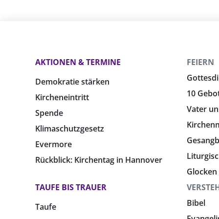
AKTIONEN & TERMINE
FEIERN
Gottesdi
Demokratie stärken
10 Gebo
Kircheneintritt
Vater un
Spende
Kirchen
Klimaschutzgesetz
Gesang
Evermore
Liturgis
Rückblick: Kirchentag in Hannover
Glocken
TAUFE BIS TRAUER
VERSTE
Bibel
Taufe
Evangeli