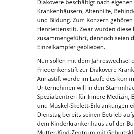
Diakovere beschäftigt nach eigenen
Krankenhäusern, Altenhilfe, Behind
und Bildung. Zum Konzern gehören d
Henriettenstift. Zwar wurden diese 
zusammengeführt, dennoch seien die
Einzelkämpfer geblieben.
Nun sollen mit dem Jahreswechsel d
Friederikenstift zur Diakovere Kra
Annastift werde im Laufe des kom
Unternehmen will in den Stammhä
Spezialzentren für Innere Medizin
und Muskel-Skelett-Erkrankungen e
Dienstag bereits seinen Betrieb a
dem Kinderkrankenhaus auf der Bul
Mutter-Kind-Zentrum mit Geburtskli