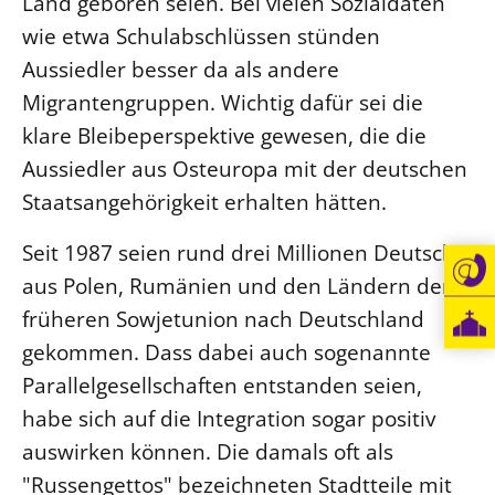
Land geboren seien. Bei vielen Sozialdaten
wie etwa Schulabschlüssen stünden
Öffentlichkeitsarbeit
Aussiedler besser da als andere
Personalausschuss
Migrantengruppen. Wichtig dafür sei die
Projektmanagement
klare Bleibeperspektive gewesen, die die
Recht
Aussiedler aus Osteuropa mit der deutschen
Terminstundenplaner
Staatsangehörigkeit erhalten hätten.
Seit 1987 seien rund drei Millionen Deutsche
aus Polen, Rumänien und den Ländern der
früheren Sowjetunion nach Deutschland
gekommen. Dass dabei auch sogenannte
Parallelgesellschaften entstanden seien,
habe sich auf die Integration sogar positiv
auswirken können. Die damals oft als
"Russengettos" bezeichneten Stadtteile mit