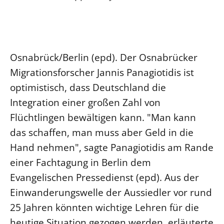
Ökumene
Evangelische Kirche
Gegen Gewalt
Kirche und Finanzen
Impressum
Lutherische Kirche
Personalausschuss
Datenschutz
KLIMASCHUTZ
Glaubensbekenntnis
Kontakt
Nachhaltigkeit
Osnabrück/Berlin (epd). Der Osnabrücker
LANDESKIRCHENAMT
Barrierefreiheit
Positionen
Erneuerbare Energien
Migrationsforscher Jannis Panagiotidis ist
Willkommen
Presse
Ökumene
optimistisch, dass Deutschland die
Mobilität
Freie Stellen
Kollegium
Religionen
Integration einer großen Zahl von
Naturschutz
Service für Gemeinden
Abteilungen des Landeskirchenamts
Flüchtlingen bewältigen kann. "Man kann
Suche
Gebäude
Rechnungsprüfungsamt
das schaffen, man muss aber Geld in die
Fachstelle Sexualisierte Gewalt
Hand nehmen", sagte Panagiotidis am Rande
Beschwerdestellen
einer Fachtagung in Berlin dem
Kirchenämter
Evangelischen Pressedienst (epd). Aus der
Gleichstellung
Einwanderungswelle der Aussiedler vor rund
Datenschutz
25 Jahren könnten wichtige Lehren für die
Geschäftsstelle Landessynode
heutige Situation gezogen werden, erläuterte