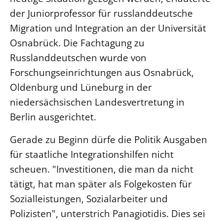
der Juniorprofessor für russlanddeutsche
LANDESSYNODE
Migration und Integration an der Universität
27. Landessynode
Osnabrück. Die Fachtagung zu
Kontakt
Russlanddeutschen wurde von
Hintergrund
Forschungseinrichtungen aus Osnabrück,
Oldenburg und Lüneburg in der
MITARBEIT
niedersächsischen Landesvertretung in
Ehrenamt
Berlin ausgerichtet.
Beruf
Freie Stellen
Gerade zu Beginn dürfe die Politik Ausgaben
für staatliche Integrationshilfen nicht
BIBLIOTHEK & ARCHIV
scheuen. "Investitionen, die man da nicht
tätigt, hat man später als Folgekosten für
SERVICE
Sozialleistungen, Sozialarbeiter und
Älterwerden im Pfarrberuf
Polizisten", unterstrich Panagiotidis. Dies sei
Beteiligungsverfahren