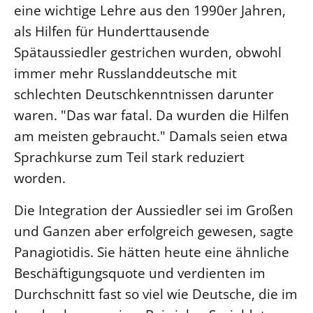
eine wichtige Lehre aus den 1990er Jahren,
Beschwerdestellen
als Hilfen für Hunderttausende
Ephoralbüro
Spätaussiedler gestrichen wurden, obwohl
Finanzplanung
immer mehr Russlanddeutsche mit
Fundraising
schlechten Deutschkenntnissen darunter
IT-Service
waren. "Das war fatal. Da wurden die Hilfen
Corporate Design
am meisten gebraucht." Damals seien etwa
Sprachkurse zum Teil stark reduziert
Interventionsplan
worden.
Jahresgespräche
Kantine Speiseplan
Die Integration der Aussiedler sei im Großen
Kirchliches Amtsblatt
und Ganzen aber erfolgreich gewesen, sagte
Kirchliche Verwaltung
Panagiotidis. Sie hätten heute eine ähnliche
Klimaschutzgesetz
Beschäftigungsquote und verdienten im
Kunstreferat
Durchschnitt fast so viel wie Deutsche, die im
NKVK