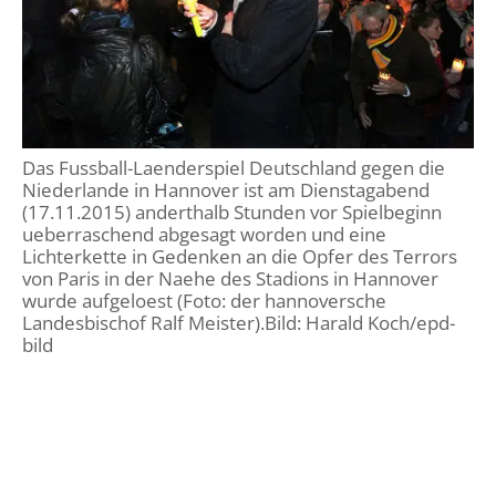
Öffentlichkeitsarbeit
Personalausschuss
Projektmanagement
Recht
Das Fussball-Laenderspiel Deutschland gegen die
Terminstundenplaner
Niederlande in Hannover ist am Dienstagabend
(17.11.2015) anderthalb Stunden vor Spielbeginn
ueberraschend abgesagt worden und eine
Lichterkette in Gedenken an die Opfer des Terrors
von Paris in der Naehe des Stadions in Hannover
wurde aufgeloest (Foto: der hannoversche
Landesbischof Ralf Meister).Bild: Harald Koch/epd-
bild