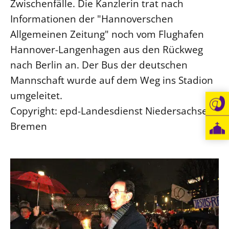
Zwischenfälle. Die Kanzlerin trat nach
Beschwerdestellen
Informationen der "Hannoverschen
Ephoralbüro
Allgemeinen Zeitung" noch vom Flughafen
Hannover-Langenhagen aus den Rückweg
Finanzplanung
nach Berlin an. Der Bus der deutschen
Fundraising
Mannschaft wurde auf dem Weg ins Stadion
IT-Service
umgeleitet.
Corporate Design
Copyright: epd-Landesdienst Niedersachsen-
Interventionsplan
Bremen
Jahresgespräche
Kantine Speiseplan
Kirchliches Amtsblatt
Kirchliche Verwaltung
Klimaschutzgesetz
Kunstreferat
NKVK