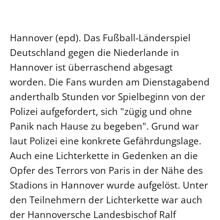
Ökumene
Evangelische Kirche
Gegen Gewalt
Kirche und Finanzen
Impressum
Lutherische Kirche
Personalausschuss
Datenschutz
Hannover (epd). Das Fußball-Länderspiel
KLIMASCHUTZ
Glaubensbekenntnis
Kontakt
Deutschland gegen die Niederlande in
Nachhaltigkeit
LANDESKIRCHENAMT
Barrierefreiheit
Positionen
Hannover ist überraschend abgesagt
Erneuerbare Energien
Willkommen
Presse
Ökumene
worden. Die Fans wurden am Dienstagabend
Mobilität
Freie Stellen
Kollegium
Religionen
anderthalb Stunden vor Spielbeginn von der
Naturschutz
Service für Gemeinden
Abteilungen des Landeskirchenamts
Polizei aufgefordert, sich "zügig und ohne
Suche
Gebäude
Rechnungsprüfungsamt
Panik nach Hause zu begeben". Grund war
Fachstelle Sexualisierte Gewalt
laut Polizei eine konkrete Gefährdungslage.
Beschwerdestellen
Auch eine Lichterkette in Gedenken an die
Kirchenämter
Opfer des Terrors von Paris in der Nähe des
Gleichstellung
Stadions in Hannover wurde aufgelöst. Unter
Datenschutz
den Teilnehmern der Lichterkette war auch
der Hannoversche Landesbischof Ralf
Geschäftsstelle Landessynode