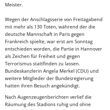
Meister.
LANDESSYNODE
27. Landessynode
Wegen der Anschlagsserie von Freitagabend
Kontakt
mit mehr als 130 Toten, während der die
Hintergrund
deutsche Mannschaft in Paris gegen
Frankreich spielte, war erst am Sonntag
MITARBEIT
entschieden worden, die Partie in Hannover
Ehrenamt
als Zeichen für Freiheit und gegen
Beruf
Terrorismus stattfinden zu lassen.
Freie Stellen
Bundeskanzlerin Angela Merkel (CDU) und
weitere Mitglieder der Bundesregierung
BIBLIOTHEK & ARCHIV
hatten ihren Besuch angekündigt.
SERVICE
Nach Augenzeugenberichten verlief die
Älterwerden im Pfarrberuf
Räumung des Stadions ruhig und ohne
Beteiligungsverfahren