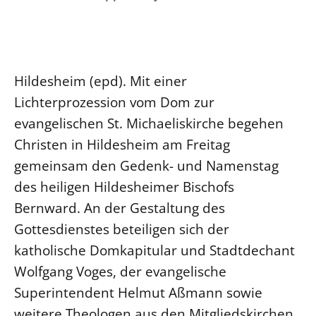
Ökumene
Evangelische Kirche
Gegen Gewalt
Kirche und Finanzen
Impressum
Lutherische Kirche
Personalausschuss
Datenschutz
KLIMASCHUTZ
Glaubensbekenntnis
Kontakt
Nachhaltigkeit
Hildesheim (epd). Mit einer
LANDESKIRCHENAMT
Barrierefreiheit
Positionen
Erneuerbare Energien
Lichterprozession vom Dom zur
Willkommen
Presse
Ökumene
evangelischen St. Michaeliskirche begehen
Mobilität
Freie Stellen
Kollegium
Religionen
Christen in Hildesheim am Freitag
Naturschutz
Service für Gemeinden
Abteilungen des Landeskirchenamts
gemeinsam den Gedenk- und Namenstag
Suche
Gebäude
Rechnungsprüfungsamt
des heiligen Hildesheimer Bischofs
Fachstelle Sexualisierte Gewalt
Bernward. An der Gestaltung des
Beschwerdestellen
Gottesdienstes beteiligen sich der
Kirchenämter
katholische Domkapitular und Stadtdechant
Gleichstellung
Wolfgang Voges, der evangelische
Datenschutz
Superintendent Helmut Aßmann sowie
Geschäftsstelle Landessynode
weitere Theologen aus den Mitgliedskirchen