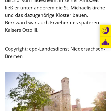
Bischof von Hildesheim. In seiner Amtszeit
ließ er unter anderem die St. Michaeliskirche
Beschwerdestellen
und das dazugehörige Kloster bauen.
Ephoralbüro
Bernward war auch Erzieher des späteren
Finanzplanung
Kaisers Otto III.
Fundraising
IT-Service
Corporate Design
Copyright: epd-Landesdienst Niedersachsen-
Interventionsplan
Bremen
Jahresgespräche
Kantine Speiseplan
Kirchliches Amtsblatt
Kirchliche Verwaltung
Klimaschutzgesetz
Kunstreferat
NKVK