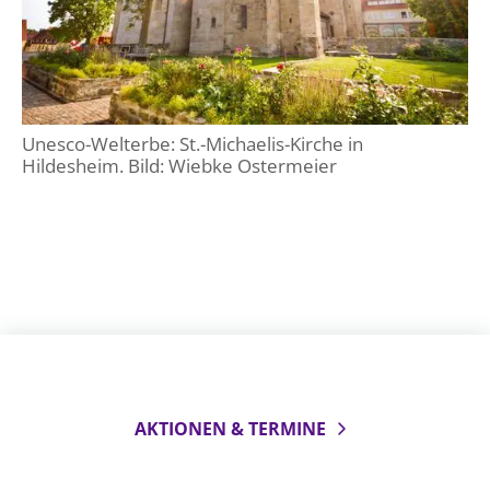
Öffentlichkeitsarbeit
Personalausschuss
Projektmanagement
Recht
Unesco-Welterbe: St.-Michaelis-Kirche in
Hildesheim. Bild: Wiebke Ostermeier
Terminstundenplaner
AKTIONEN & TERMINE