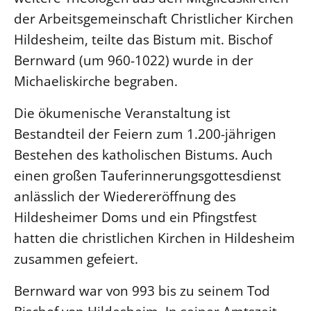
der Arbeitsgemeinschaft Christlicher Kirchen
LANDESSYNODE
Hildesheim, teilte das Bistum mit. Bischof
27. Landessynode
Bernward (um 960-1022) wurde in der
Kontakt
Michaeliskirche begraben.
Hintergrund
Die ökumenische Veranstaltung ist
MITARBEIT
Bestandteil der Feiern zum 1.200-jährigen
Ehrenamt
Bestehen des katholischen Bistums. Auch
Beruf
einen großen Tauferinnerungsgottesdienst
Freie Stellen
anlässlich der Wiedereröffnung des
Hildesheimer Doms und ein Pfingstfest
BIBLIOTHEK & ARCHIV
hatten die christlichen Kirchen in Hildesheim
zusammen gefeiert.
SERVICE
Älterwerden im Pfarrberuf
Bernward war von 993 bis zu seinem Tod
Beteiligungsverfahren