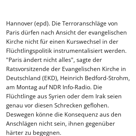
Ökumene
Evangelische Kirche
Gegen Gewalt
Kirche und Finanzen
Impressum
Lutherische Kirche
Personalausschuss
Datenschutz
Hannover (epd). Die Terroranschläge von
KLIMASCHUTZ
Glaubensbekenntnis
Kontakt
Paris dürfen nach Ansicht der evangelischen
Nachhaltigkeit
LANDESKIRCHENAMT
Barrierefreiheit
Positionen
Kirche nicht für einen Kurswechsel in der
Erneuerbare Energien
Willkommen
Presse
Ökumene
Flüchtlingspolitik instrumentalisiert werden.
Mobilität
Freie Stellen
Kollegium
Religionen
"Paris ändert nicht alles", sagte der
Naturschutz
Service für Gemeinden
Abteilungen des Landeskirchenamts
Ratsvorsitzende der Evangelischen Kirche in
Suche
Gebäude
Rechnungsprüfungsamt
Deutschland (EKD), Heinrich Bedford-Strohm,
Fachstelle Sexualisierte Gewalt
am Montag auf NDR Info-Radio. Die
Beschwerdestellen
Flüchtlinge aus Syrien oder dem Irak seien
Kirchenämter
genau vor diesen Schrecken geflohen.
Gleichstellung
Deswegen könne die Konsequenz aus den
Datenschutz
Anschlägen nicht sein, ihnen gegenüber
härter zu begegnen.
Geschäftsstelle Landessynode