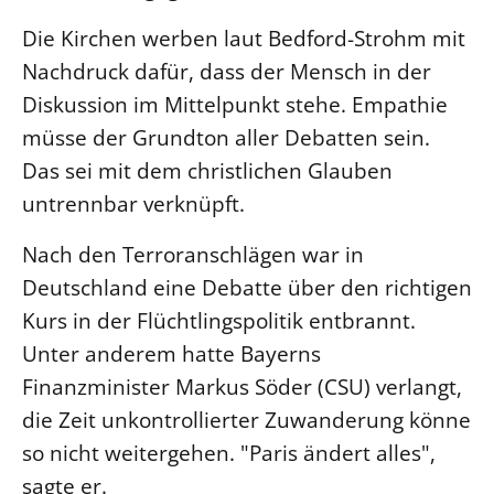
Die Kirchen werben laut Bedford-Strohm mit
LANDESSYNODE
Nachdruck dafür, dass der Mensch in der
27. Landessynode
Diskussion im Mittelpunkt stehe. Empathie
Kontakt
müsse der Grundton aller Debatten sein.
Hintergrund
Das sei mit dem christlichen Glauben
untrennbar verknüpft.
MITARBEIT
Ehrenamt
Nach den Terroranschlägen war in
Beruf
Deutschland eine Debatte über den richtigen
Freie Stellen
Kurs in der Flüchtlingspolitik entbrannt.
Unter anderem hatte Bayerns
BIBLIOTHEK & ARCHIV
Finanzminister Markus Söder (CSU) verlangt,
die Zeit unkontrollierter Zuwanderung könne
SERVICE
so nicht weitergehen. "Paris ändert alles",
Älterwerden im Pfarrberuf
sagte er.
Beteiligungsverfahren