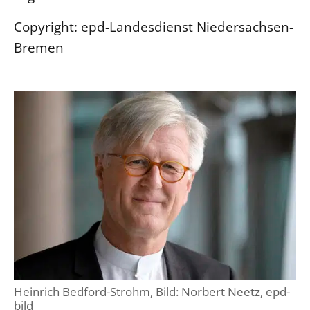
Beschwerdestellen
Copyright: epd-Landesdienst Niedersachsen-
Ephoralbüro
Bremen
Finanzplanung
Fundraising
IT-Service
Corporate Design
Interventionsplan
Jahresgespräche
Kantine Speiseplan
Kirchliches Amtsblatt
Kirchliche Verwaltung
Klimaschutzgesetz
Kunstreferat
Heinrich Bedford-Strohm, Bild: Norbert Neetz, epd-
bild
NKVK