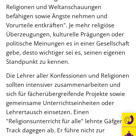
Religionen und Weltanschauungen
Beschwerdestellen
befähigen sowie Ängste nehmen und
Ephoralbüro
Vorurteile entkräften". Je mehr religiöse
Finanzplanung
Überzeugungen, kulturelle Prägungen oder
Fundraising
politische Meinungen es in einer Gesellschaft
IT-Service
gebe, desto wichtiger sei es, seinen eigenen
Corporate Design
Standpunkt zu kennen.
Interventionsplan
Die Lehrer aller Konfessionen und Religionen
Jahresgespräche
sollten intensiver zusammenarbeiten und
Kantine Speiseplan
sich für fächerübergreifende Projekte sowie
Kirchliches Amtsblatt
gemeinsame Unterrichtseinheiten oder
Kirchliche Verwaltung
Lehrertausch einsetzen. Einen
Klimaschutzgesetz
"Religionsunterricht für alle" lehnte Gäfgen-
Kunstreferat
Track dagegen ab. Er führe nicht zur
NKVK