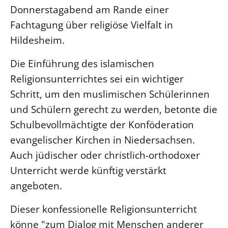
Donnerstagabend am Rande einer
LANDESSYNODE
Fachtagung über religiöse Vielfalt in
27. Landessynode
Hildesheim.
Kontakt
Die Einführung des islamischen
Hintergrund
Religionsunterrichtes sei ein wichtiger
Schritt, um den muslimischen Schülerinnen
MITARBEIT
und Schülern gerecht zu werden, betonte die
Ehrenamt
Schulbevollmächtigte der Konföderation
Beruf
evangelischer Kirchen in Niedersachsen.
Freie Stellen
Auch jüdischer oder christlich-orthodoxer
Unterricht werde künftig verstärkt
BIBLIOTHEK & ARCHIV
angeboten.
SERVICE
Dieser konfessionelle Religionsunterricht
Älterwerden im Pfarrberuf
könne "zum Dialog mit Menschen anderer
Beteiligungsverfahren