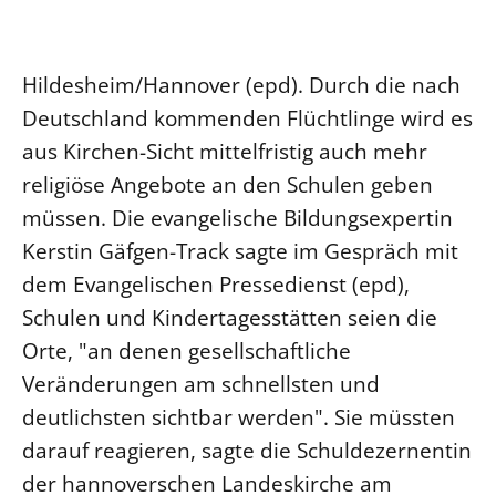
Ökumene
Evangelische Kirche
Gegen Gewalt
Kirche und Finanzen
Impressum
Lutherische Kirche
Personalausschuss
Datenschutz
Hildesheim/Hannover (epd). Durch die nach
KLIMASCHUTZ
Glaubensbekenntnis
Kontakt
Deutschland kommenden Flüchtlinge wird es
Nachhaltigkeit
LANDESKIRCHENAMT
Barrierefreiheit
Positionen
aus Kirchen-Sicht mittelfristig auch mehr
Erneuerbare Energien
Willkommen
Presse
Ökumene
religiöse Angebote an den Schulen geben
Mobilität
Freie Stellen
Kollegium
Religionen
müssen. Die evangelische Bildungsexpertin
Naturschutz
Service für Gemeinden
Abteilungen des Landeskirchenamts
Kerstin Gäfgen-Track sagte im Gespräch mit
Suche
Gebäude
Rechnungsprüfungsamt
dem Evangelischen Pressedienst (epd),
Fachstelle Sexualisierte Gewalt
Schulen und Kindertagesstätten seien die
Beschwerdestellen
Orte, "an denen gesellschaftliche
Kirchenämter
Veränderungen am schnellsten und
Gleichstellung
deutlichsten sichtbar werden". Sie müssten
Datenschutz
darauf reagieren, sagte die Schuldezernentin
der hannoverschen Landeskirche am
Geschäftsstelle Landessynode