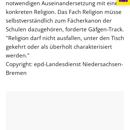
notwendigen Auseinandersetzung mit einer
Öffentlichkeitsarbeit
konkreten Religion. Das Fach Religion müsse
Personalausschuss
selbstverständlich zum Fächerkanon der
Projektmanagement
Schulen dazugehören, forderte Gäfgen-Track.
Recht
"Religion darf nicht ausfallen, unter den Tisch
gekehrt oder als überholt charakterisiert
Terminstundenplaner
werden."
Copyright: epd-Landesdienst Niedersachsen-
Bremen