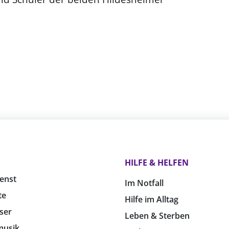
HILFE & HELFEN
enst
Im Notfall
te
Hilfe im Alltag
ser
Leben & Sterben
musik