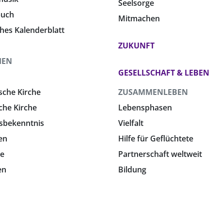
Seelsorge
buch
Mitmachen
ches Kalenderblatt
ZUKUNFT
HEN
GESELLSCHAFT & LEBEN
sche Kirche
ZUSAMMENLEBEN
che Kirche
Lebensphasen
sbekenntnis
Vielfalt
en
Hilfe für Geflüchtete
e
Partnerschaft weltweit
en
Bildung