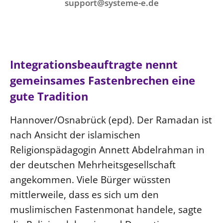
Ökumene
support@systeme-e.de
Evangelische Kirche
Gegen Gewalt
Kirche und Finanzen
Impressum
Lutherische Kirche
Personalausschuss
Datenschutz
KLIMASCHUTZ
Glaubensbekenntnis
Kontakt
Nachhaltigkeit
LANDESKIRCHENAMT
Barrierefreiheit
Positionen
Integrationsbeauftragte nennt
Erneuerbare Energien
Willkommen
Presse
Ökumene
gemeinsames Fastenbrechen eine
Mobilität
Freie Stellen
Kollegium
Religionen
gute Tradition
Naturschutz
Service für Gemeinden
Abteilungen des Landeskirchenamts
Suche
Gebäude
Hannover/Osnabrück (epd). Der Ramadan ist
Rechnungsprüfungsamt
nach Ansicht der islamischen
Fachstelle Sexualisierte Gewalt
Religionspädagogin Annett Abdelrahman in
Beschwerdestellen
der deutschen Mehrheitsgesellschaft
Kirchenämter
angekommen. Viele Bürger wüssten
Gleichstellung
mittlerweile, dass es sich um den
Datenschutz
muslimischen Fastenmonat handele, sagte
Geschäftsstelle Landessynode