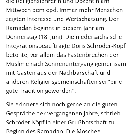
die Religionslehrerin und Dozentin am
Mittwoch dem epd. Immer mehr Menschen
LANDESSYNODE
zeigten Interesse und Wertschätzung. Der
27. Landessynode
Ramadan beginnt in diesem Jahr am
Kontakt
Donnerstag (18. Juni). Die niedersächsische
Hintergrund
Integrationsbeauftragte Doris Schröder-Köpf
betonte, vor allem das Fastenbrechen der
MITARBEIT
Muslime nach Sonnenuntergang gemeinsam
Ehrenamt
mit Gästen aus der Nachbarschaft und
Beruf
anderen Religionsgemeinschaften sei "eine
Freie Stellen
gute Tradition geworden".
BIBLIOTHEK & ARCHIV
Sie erinnere sich noch gerne an die guten
Gespräche der vergangenen Jahre, schrieb
SERVICE
Schröder-Köpf in einer Grußbotschaft zu
Älterwerden im Pfarrberuf
Beginn des Ramadan. Die Moschee-
Beteiligungsverfahren