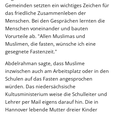
Gemeinden setzten ein wichtiges Zeichen für
Beschwerdestellen
das friedliche Zusammenleben der
Ephoralbüro
Menschen. Bei den Gesprächen lernten die
Finanzplanung
Menschen voneinander und bauten
Fundraising
Vorurteile ab. "Allen Muslimas und
IT-Service
Muslimen, die fasten, wünsche ich eine
Corporate Design
gesegnete Fastenzeit."
Interventionsplan
Abdelrahman sagte, dass Muslime
Jahresgespräche
inzwischen auch am Arbeitsplatz oder in den
Kantine Speiseplan
Schulen auf das Fasten angesprochen
Kirchliches Amtsblatt
würden. Das niedersächsische
Kirchliche Verwaltung
Kultusministerium weise die Schulleiter und
Klimaschutzgesetz
Lehrer per Mail eigens darauf hin. Die in
Kunstreferat
Hannover lebende Mutter dreier Kinder
NKVK