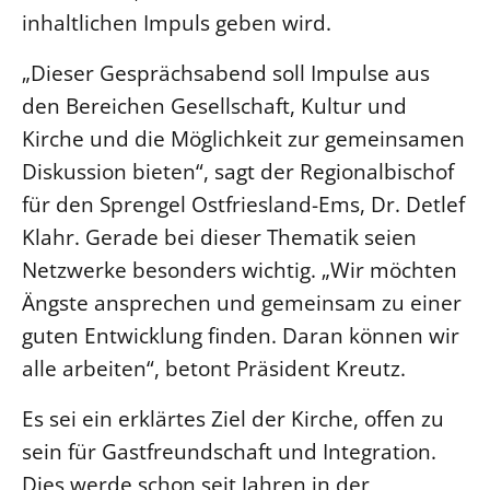
inhaltlichen Impuls geben wird.
Beschwerdestellen
Ephoralbüro
„Dieser Gesprächsabend soll Impulse aus
den Bereichen Gesellschaft, Kultur und
Finanzplanung
Kirche und die Möglichkeit zur gemeinsamen
Fundraising
Diskussion bieten“, sagt der Regionalbischof
IT-Service
für den Sprengel Ostfriesland-Ems, Dr. Detlef
Corporate Design
Klahr. Gerade bei dieser Thematik seien
Interventionsplan
Netzwerke besonders wichtig. „Wir möchten
Jahresgespräche
Ängste ansprechen und gemeinsam zu einer
Kantine Speiseplan
guten Entwicklung finden. Daran können wir
Kirchliches Amtsblatt
alle arbeiten“, betont Präsident Kreutz.
Kirchliche Verwaltung
Es sei ein erklärtes Ziel der Kirche, offen zu
Klimaschutzgesetz
sein für Gastfreundschaft und Integration.
Kunstreferat
Dies werde schon seit Jahren in der
NKVK