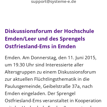
Ökumene
support@systeme-e.de
Evangelische Kirche
Gegen Gewalt
Kirche und Finanzen
Impressum
Lutherische Kirche
Personalausschuss
Datenschutz
KLIMASCHUTZ
Glaubensbekenntnis
Kontakt
Nachhaltigkeit
LANDESKIRCHENAMT
Barrierefreiheit
Positionen
Diskussionsforum der Hochschule
Erneuerbare Energien
Willkommen
Presse
Ökumene
Emden/Leer und des Sprengels
Mobilität
Freie Stellen
Kollegium
Religionen
Ostfriesland-Ems in Emden
Naturschutz
Service für Gemeinden
Abteilungen des Landeskirchenamts
Suche
Gebäude
Emden. Am Donnerstag, den 11. Juni 2015,
Rechnungsprüfungsamt
um 19.30 Uhr sind Interessierte aller
Fachstelle Sexualisierte Gewalt
Altersgruppen zu einem Diskussionsforum
Beschwerdestellen
zur aktuellen Flüchtlingsthematik in die
Kirchenämter
Paulusgemeinde, Geibelstraße 37a, nach
Gleichstellung
Emden eingeladen. Der Sprengel
Datenschutz
Ostfriesland-Ems veranstaltet in Kooperation
Geschäftsstelle Landessynode