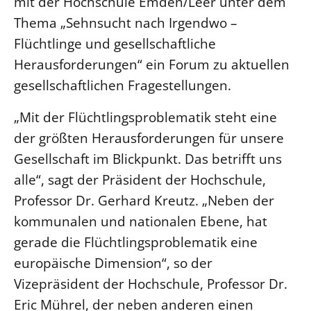
mit der Hochschule Emden/Leer unter dem
Thema „Sehnsucht nach Irgendwo –
LANDESSYNODE
Flüchtlinge und gesellschaftliche
27. Landessynode
Herausforderungen“ ein Forum zu aktuellen
Kontakt
gesellschaftlichen Fragestellungen.
Hintergrund
„Mit der Flüchtlingsproblematik steht eine
MITARBEIT
der größten Herausforderungen für unsere
Ehrenamt
Gesellschaft im Blickpunkt. Das betrifft uns
Beruf
alle“, sagt der Präsident der Hochschule,
Freie Stellen
Professor Dr. Gerhard Kreutz. „Neben der
kommunalen und nationalen Ebene, hat
BIBLIOTHEK & ARCHIV
gerade die Flüchtlingsproblematik eine
europäische Dimension“, so der
SERVICE
Vizepräsident der Hochschule, Professor Dr.
Älterwerden im Pfarrberuf
Eric Mührel, der neben anderen einen
Beteiligungsverfahren