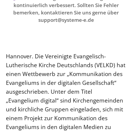
Ökumene
kontinuierlich verbessert. Sollten Sie Fehler
Evangelische Kirche
Gegen Gewalt
Kirche und Finanzen
Impressum
bemerken, kontaktieren Sie uns gerne über
Lutherische Kirche
Personalausschuss
Datenschutz
support@systeme-e.de
KLIMASCHUTZ
Glaubensbekenntnis
Kontakt
Nachhaltigkeit
LANDESKIRCHENAMT
Barrierefreiheit
Positionen
Erneuerbare Energien
Willkommen
Presse
Ökumene
Mobilität
Freie Stellen
Kollegium
Religionen
Hannover. Die Vereinigte Evangelisch-
Naturschutz
Service für Gemeinden
Abteilungen des Landeskirchenamts
Lutherische Kirche Deutschlands (VELKD) hat
Suche
Gebäude
Rechnungsprüfungsamt
einen Wettbewerb zur „Kommunikation des
Fachstelle Sexualisierte Gewalt
Evangeliums in der digitalen Gesellschaft“
Beschwerdestellen
ausgeschrieben. Unter dem Titel
„Evangelium digital“ sind Kirchengemeinden
Kirchenämter
und kirchliche Gruppen eingeladen, sich mit
Gleichstellung
einem Projekt zur Kommunikation des
Datenschutz
Evangeliums in den digitalen Medien zu
Geschäftsstelle Landessynode