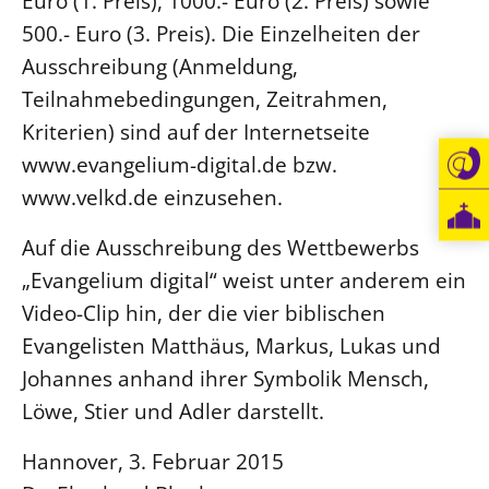
Euro (1. Preis), 1000.- Euro (2. Preis) sowie
500.- Euro (3. Preis). Die Einzelheiten der
Beschwerdestellen
Ausschreibung (Anmeldung,
Ephoralbüro
Teilnahmebedingungen, Zeitrahmen,
Finanzplanung
Kriterien) sind auf der Internetseite
Fundraising
www.evangelium-digital.de bzw.
IT-Service
www.velkd.de einzusehen.
Corporate Design
Interventionsplan
Auf die Ausschreibung des Wettbewerbs
„Evangelium digital“ weist unter anderem ein
Jahresgespräche
Video-Clip hin, der die vier biblischen
Kantine Speiseplan
Evangelisten Matthäus, Markus, Lukas und
Kirchliches Amtsblatt
Johannes anhand ihrer Symbolik Mensch,
Kirchliche Verwaltung
Löwe, Stier und Adler darstellt.
Klimaschutzgesetz
Kunstreferat
Hannover, 3. Februar 2015
NKVK