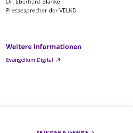
Dr. Eberhard Blanke
Öffentlichkeitsarbeit
Pressesprecher der VELKD
Personalausschuss
Projektmanagement
Recht
Weitere Informationen
Terminstundenplaner
Evangelium Digital
AKTIONEN & TERMINE