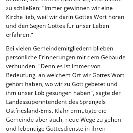
zu schließen: "Immer gewinnen wir eine
LANDESSYNODE
Kirche lieb, weil wir darin Gottes Wort hören
27. Landessynode
und den Segen Gottes für unser Leben
Kontakt
erfahren."
Hintergrund
Bei vielen Gemeindemitgliedern blieben
MITARBEIT
persönliche Erinnerungen mit dem Gebäude
Ehrenamt
verbunden. "Denn es ist immer von
Beruf
Bedeutung, an welchem Ort wir Gottes Wort
Freie Stellen
gehört haben, wo wir zu Gott gebetet und
ihm unser Lob gesungen haben", sagte der
BIBLIOTHEK & ARCHIV
Landessuperintendent des Sprengels
Ostfriesland-Ems. Klahr ermutigte die
SERVICE
Gemeinde aber auch, neue Wege zu gehen
Älterwerden im Pfarrberuf
und lebendige Gottesdienste in ihren
Beteiligungsverfahren