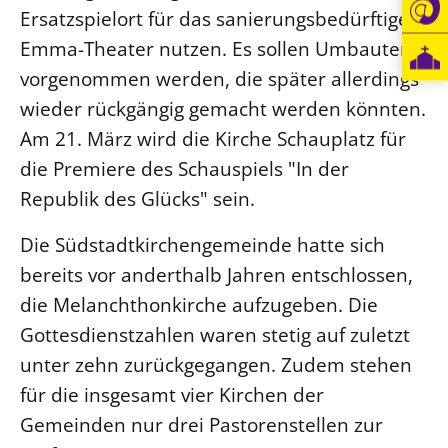
Ersatzspielort für das sanierungsbedürftige
Öffentlichkeitsarbeit
Emma-Theater nutzen. Es sollen Umbauten
Personalausschuss
vorgenommen werden, die später allerdings
Projektmanagement
wieder rückgängig gemacht werden könnten.
Recht
Am 21. März wird die Kirche Schauplatz für
Terminstundenplaner
die Premiere des Schauspiels "In der
Republik des Glücks" sein.
Die Südstadtkirchengemeinde hatte sich
bereits vor anderthalb Jahren entschlossen,
die Melanchthonkirche aufzugeben. Die
Gottesdienstzahlen waren stetig auf zuletzt
unter zehn zurückgegangen. Zudem stehen
für die insgesamt vier Kirchen der
Gemeinden nur drei Pastorenstellen zur