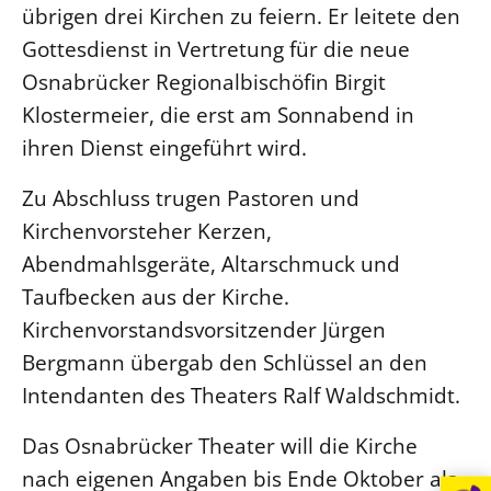
übrigen drei Kirchen zu feiern. Er leitete den
Beschwerdestellen
Gottesdienst in Vertretung für die neue
Ephoralbüro
Osnabrücker Regionalbischöfin Birgit
Finanzplanung
Klostermeier, die erst am Sonnabend in
Fundraising
ihren Dienst eingeführt wird.
IT-Service
Zu Abschluss trugen Pastoren und
Corporate Design
Kirchenvorsteher Kerzen,
Interventionsplan
Abendmahlsgeräte, Altarschmuck und
Jahresgespräche
Taufbecken aus der Kirche.
Kantine Speiseplan
Kirchenvorstandsvorsitzender Jürgen
Kirchliches Amtsblatt
Bergmann übergab den Schlüssel an den
Kirchliche Verwaltung
Intendanten des Theaters Ralf Waldschmidt.
Klimaschutzgesetz
Das Osnabrücker Theater will die Kirche
Kunstreferat
nach eigenen Angaben bis Ende Oktober als
NKVK