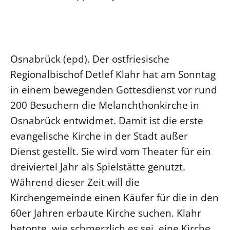
Ökumene
Evangelische Kirche
Gegen Gewalt
Kirche und Finanzen
Impressum
Lutherische Kirche
Personalausschuss
Datenschutz
KLIMASCHUTZ
Glaubensbekenntnis
Kontakt
Nachhaltigkeit
Osnabrück (epd). Der ostfriesische
LANDESKIRCHENAMT
Barrierefreiheit
Positionen
Erneuerbare Energien
Regionalbischof Detlef Klahr hat am Sonntag
Willkommen
Presse
Ökumene
in einem bewegenden Gottesdienst vor rund
Mobilität
Freie Stellen
Kollegium
Religionen
200 Besuchern die Melanchthonkirche in
Naturschutz
Service für Gemeinden
Abteilungen des Landeskirchenamts
Osnabrück entwidmet. Damit ist die erste
Suche
Gebäude
Rechnungsprüfungsamt
evangelische Kirche in der Stadt außer
Fachstelle Sexualisierte Gewalt
Dienst gestellt. Sie wird vom Theater für ein
Beschwerdestellen
dreiviertel Jahr als Spielstätte genutzt.
Kirchenämter
Während dieser Zeit will die
Gleichstellung
Kirchengemeinde einen Käufer für die in den
Datenschutz
60er Jahren erbaute Kirche suchen. Klahr
Geschäftsstelle Landessynode
betonte, wie schmerzlich es sei, eine Kirche