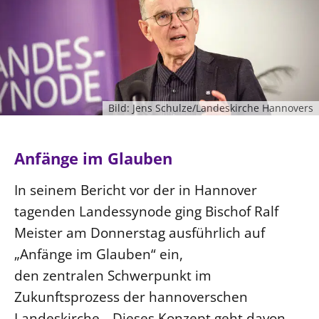
Ökumene
Evangelische Kirche
Gegen Gewalt
Kirche und Finanzen
Impressum
Lutherische Kirche
Personalausschuss
Datenschutz
KLIMASCHUTZ
Glaubensbekenntnis
Kontakt
Nachhaltigkeit
LANDESKIRCHENAMT
Barrierefreiheit
Positionen
Erneuerbare Energien
Willkommen
Presse
Bild: Jens Schulze/Landeskirche Hannovers
Ökumene
Mobilität
Freie Stellen
Kollegium
Religionen
Naturschutz
Service für Gemeinden
Abteilungen des Landeskirchenamts
Anfänge im Glauben
Suche
Gebäude
Rechnungsprüfungsamt
In seinem Bericht vor der in Hannover
Fachstelle Sexualisierte Gewalt
tagenden Landessynode ging Bischof Ralf
Beschwerdestellen
Meister am Donnerstag ausführlich auf
Kirchenämter
„Anfänge im Glauben“ ein,
Gleichstellung
den zentralen Schwerpunkt im
Datenschutz
Zukunftsprozess der hannoverschen
Geschäftsstelle Landessynode
Landeskirche. „Dieses Konzept geht davon