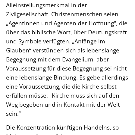
Alleinstellungsmerkmal in der
Beschwerdestellen
Zivilgesellschaft. Christenmenschen seien
Ephoralbüro
„Agentinnen und Agenten der Hoffnung“, die
Finanzplanung
über das biblische Wort, über Deutungskraft
Fundraising
und Symbole verfügten. „Anfänge im
IT-Service
Glauben“ verstünden sich als lebenslange
Corporate Design
Begegnung mit dem Evangelium, aber
Interventionsplan
Voraussetzung für diese Begegnung sei nicht
eine lebenslange Bindung. Es gebe allerdings
Jahresgespräche
eine Voraussetzung, die die Kirche selbst
Kantine Speiseplan
erfüllen müsse: „Kirche muss sich auf den
Kirchliches Amtsblatt
Weg begeben und in Kontakt mit der Welt
Kirchliche Verwaltung
sein.“
Klimaschutzgesetz
Kunstreferat
Die Konzentration künftigen Handelns, so
NKVK