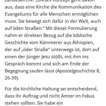
aus, dass eine Kirche die Kommunikation des
LANDESSYNODE
Evangeliums für alle Menschen ermöglichen
27. Landessynode
muss. Sie bewegt sich dafür in der Welt, auch
Kontakt
auf öden Straßen.“ Mit dieser Formulierung
Hintergrund
nahm er direkten Bezug auf die biblische
Geschichte vom Kämmerer aus Äthiopien,
MITARBEIT
der auf „öder Straße“ unterwegs ist, dort auf
Ehrenamt
einen der Jünger Jesu stößt, mit ihm ins
Beruf
Gespräch kommt und sich am Ende der
Freie Stellen
Begegnung taufen lässt (Apostelgeschichte 8,
26-39).
BIBLIOTHEK & ARCHIV
Für die kirchliche Haltung sei entscheidend,
SERVICE
dass ihr Auftrag und nicht Ämter im Fokus
Älterwerden im Pfarrberuf
stehen sollten. Sie habe ein
Beteiligungsverfahren