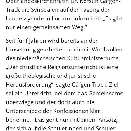
Oberlandeskirchenrätin Dr. Kerstin Gäfgen-
Track die Synodalen auf der Tagung der
LANDESSYNODE
Landessynode in Loccum informiert: „Es gibt
27. Landessynode
nur einen gemeinsamen Weg.“
Kontakt
Hintergrund
Seit fünf Jahren wird bereits an der
Umsetzung gearbeitet, auch mit Wohlwollen
MITARBEIT
des niedersächsischen Kultusministeriums.
Ehrenamt
„Der christliche Religionsunterricht ist eine
Beruf
große theologische und juristische
Freie Stellen
Herausforderung“, sagte Gäfgen-Track. Ziel
sei ein Unterricht, bei dem das Gemeinsame
BIBLIOTHEK & ARCHIV
überwiege und der doch auch die
Unterschiede der Konfessionen klar
SERVICE
benenne. „Das geht nur mit einem Ansatz,
Älterwerden im Pfarrberuf
der sich auf die Schülerinnen und Schüler
Beteiligungsverfahren