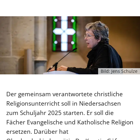
Ökumene
Evangelische Kirche
Gegen Gewalt
Kirche und Finanzen
Impressum
Lutherische Kirche
Personalausschuss
Datenschutz
KLIMASCHUTZ
Glaubensbekenntnis
Kontakt
Nachhaltigkeit
LANDESKIRCHENAMT
Barrierefreiheit
Positionen
Erneuerbare Energien
Willkommen
Presse
Ökumene
Mobilität
Freie Stellen
Kollegium
Religionen
Naturschutz
Service für Gemeinden
Abteilungen des Landeskirchenamts
Bild: Jens Schulze
Suche
Gebäude
Rechnungsprüfungsamt
Fachstelle Sexualisierte Gewalt
Der gemeinsam verantwortete christliche
Beschwerdestellen
Religionsunterricht soll in Niedersachsen
Kirchenämter
zum Schuljahr 2025 starten. Er soll die
Gleichstellung
Fächer Evangelische und Katholische Religion
Datenschutz
ersetzen. Darüber hat
Geschäftsstelle Landessynode