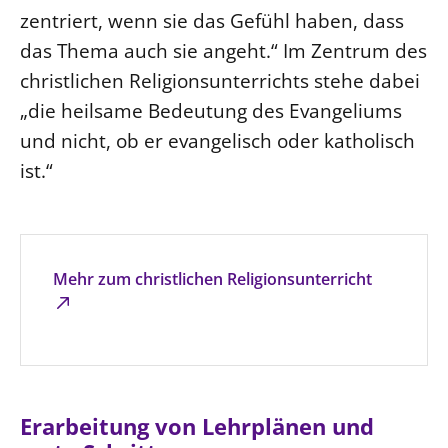
zentriert, wenn sie das Gefühl haben, dass
Beschwerdestellen
das Thema auch sie angeht.“ Im Zentrum des
Ephoralbüro
christlichen Religionsunterrichts stehe dabei
Finanzplanung
„die heilsame Bedeutung des Evangeliums
Fundraising
und nicht, ob er evangelisch oder katholisch
IT-Service
ist.“
Corporate Design
Interventionsplan
Jahresgespräche
Mehr zum christlichen Religionsunterricht
Kantine Speiseplan
Kirchliches Amtsblatt
Kirchliche Verwaltung
Klimaschutzgesetz
Kunstreferat
Erarbeitung von Lehrplänen und
NKVK