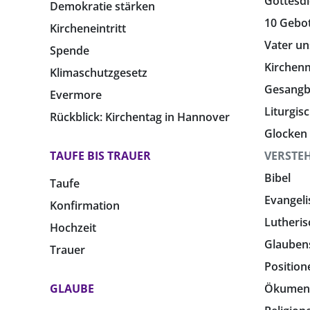
Gottesdi
Demokratie stärken
10 Gebo
Kircheneintritt
Vater un
Spende
Kirchen
Klimaschutzgesetz
Gesang
Evermore
Liturgis
Rückblick: Kirchentag in Hannover
Glocken
TAUFE BIS TRAUER
VERSTE
Bibel
Taufe
Evangeli
Konfirmation
Lutheris
Hochzeit
Glauben
Trauer
Position
GLAUBE
Ökumen