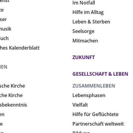
enst
Im Notfall
te
Hilfe im Alltag
ser
Leben & Sterben
musik
Seelsorge
buch
Mitmachen
ches Kalenderblatt
ZUKUNFT
HEN
GESELLSCHAFT & LEBEN
sche Kirche
ZUSAMMENLEBEN
che Kirche
Lebensphasen
sbekenntnis
Vielfalt
en
Hilfe für Geflüchtete
e
Partnerschaft weltweit