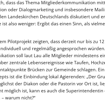
ch, dass das Thema Mitgliederkommunikation mitt
on oder Dialogmarketing und insbesondere Maili
vielen Landeskirchen Deutschlands diskutiert und 
 ist also weniger: Ergibt das einen Sinn, als vielme
m Pilotprojekt zeigten, dass derzeit nur bis zu 12
 individuell und regelmäßig angesprochen würden
ation soll laut Lau alle Mitglieder mindestens ei
ber zentrale Lebensereignisse wie Taufen, Hochz
ontaktpunkte Brücken zur Gemeinde schlagen. Ei
pts ist die Einbindung lokal Agierenden: „Der G
ichst der Diakon oder die Pastorin vor Ort ist, lie
cht möglich ist, kann es auch die Superintendentin
n – warum nicht?“