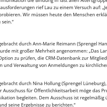
munikation die Bindung in fast allen Altersgrupp
ausforderungen rief Lau zu einem Versuch auf: „Jet
robieren. Wir müssen heute den Menschen erklä
u sein.“
ngebracht durch Ann-Marie Reimann (Sprengel Ha
wurde mit großer Mehrheit angenommen: „Das La
 Option zu prüfen, die CRM-Datenbank zur Mitgli
ion und Verwaltung von Anmeldungen zu kirchlich
ngebracht durch Nina Hollung (Sprengel Lüneburg)
Ausschuss für Öffentlichkeitsarbeit möge das Pr
kation begleiten. Dem Ausschuss ist regelmäßig ü
 und seine Ergebnisse zu berichten.“