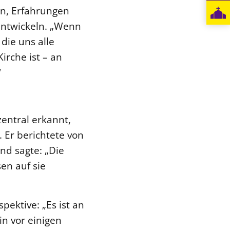
en, Erfahrungen
entwickeln. „Wenn
die uns alle
irche ist – an
“
entral erkannt,
 Er berichtete von
nd sagte: „Die
en auf sie
pektive: „Es ist an
in vor einigen