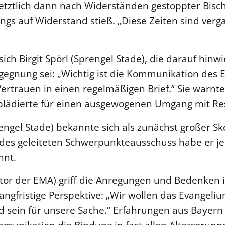
letztlich dann nach Widerständen gestoppter Bisch
angs auf Widerstand stieß. „Diese Zeiten sind verg
ich Birgit Spörl (Sprengel Stade), die darauf hinwi
gegnung sei: „Wichtig ist die Kommunikation des 
ertrauen in einen regelmäßigen Brief.“ Sie warnt
lädierte für einen ausgewogenen Umgang mit Re
ngel Stade) bekannte sich als zunächst großer Ske
rdes geleiteten Schwerpunkteausschuss habe er j
nnt.
tor der EMA) griff die Anregungen und Bedenken 
langfristige Perspektive: „Wir wollen das Evangeli
 sein für unsere Sache.“ Erfahrungen aus Bayern 