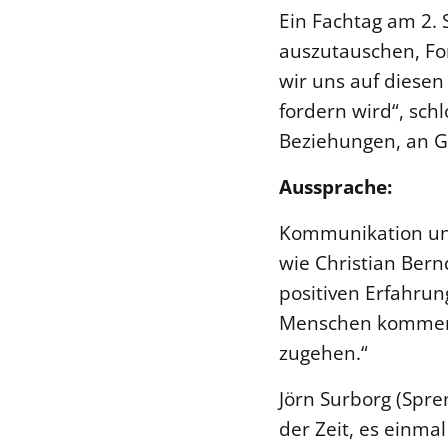
Ein Fachtag am 2. 
auszutauschen, For
wir uns auf diese
fordern wird“, schl
Beziehungen, an Ge
Aussprache:
Kommunikation und
wie Christian Bern
positiven Erfahrun
Menschen kommen n
zugehen.“
Jörn Surborg (Spre
der Zeit, es einma