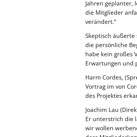
Jahren geplanter, 
die Mitglieder anf
verändert.“
Skeptisch äußerte s
die persönliche Be
habe kein großes V
Erwartungen und p
Harm Cordes, (Spre
Vortrag im von Co
des Projektes erka
Joachim Lau (Direk
Er unterstrich die 
wir wollen werbend