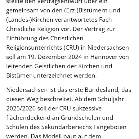
stellte den Vertragsentwurf über ein
gemeinsam von den (Erz-)Bistümern und
LANDESSYNODE
(Landes-)Kirchen verantwortetes Fach
27. Landessynode
Christliche Religion vor. Der Vertrag zur
Kontakt
Einführung des Christlichen
Hintergrund
Religionsunterrichts (CRU) in Niedersachsen
soll am 19. Dezember 2024 in Hannover von
MITARBEIT
leitenden Geistlichen der Kirchen und
Ehrenamt
Bistümer unterzeichnet werden.
Beruf
Freie Stellen
Niedersachsen ist das erste Bundesland, das
diesen Weg beschreitet. Ab dem Schuljahr
BIBLIOTHEK & ARCHIV
2025/2026 soll der CRU sukzessive
flächendeckend an Grundschulen und
SERVICE
Schulen des Sekundarbereichs I angeboten
Älterwerden im Pfarrberuf
werden. Das Modell baut auf dem
Beteiligungsverfahren