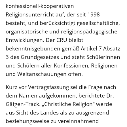
konfessionell-kooperativen
Beschwerdestellen
Religionsunterricht auf, der seit 1998
Ephoralbüro
besteht, und berücksichtigt gesellschaftliche,
Finanzplanung
organisatorische und religionspädagogische
Fundraising
Entwicklungen. Der CRU bleibt
IT-Service
bekenntnisgebunden gemäß Artikel 7 Absatz
Corporate Design
3 des Grundgesetzes und steht Schülerinnen
Interventionsplan
und Schülern aller Konfessionen, Religionen
Jahresgespräche
und Weltanschauungen offen.
Kantine Speiseplan
Kurz vor Vertragsfassung sei die Frage nach
Kirchliches Amtsblatt
dem Namen aufgekommen, berichtete Dr.
Kirchliche Verwaltung
Gäfgen-Track. „Christliche Religion“ werde
Klimaschutzgesetz
aus Sicht des Landes als zu ausgrenzend
Kunstreferat
beziehungsweise zu vereinnahmend
NKVK