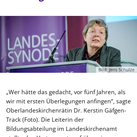
Ökumene
Evangelische Kirche
Gegen Gewalt
Kirche und Finanzen
Impressum
Lutherische Kirche
Personalausschuss
Datenschutz
KLIMASCHUTZ
Glaubensbekenntnis
Kontakt
Nachhaltigkeit
LANDESKIRCHENAMT
Barrierefreiheit
Positionen
Erneuerbare Energien
Willkommen
Presse
Ökumene
Mobilität
Freie Stellen
Kollegium
Religionen
Naturschutz
Service für Gemeinden
Abteilungen des Landeskirchenamts
Bild: Jens Schulze
Suche
Gebäude
Rechnungsprüfungsamt
Fachstelle Sexualisierte Gewalt
„Wer hätte das gedacht, vor fünf Jahren, als
Beschwerdestellen
wir mit ersten Überlegungen anfingen“, sagte
Kirchenämter
Oberlandeskirchenrätin Dr. Kerstin Gäfgen-
Gleichstellung
Track (Foto). Die Leiterin der
Datenschutz
Bildungsabteilung im Landeskirchenamt
Geschäftsstelle Landessynode