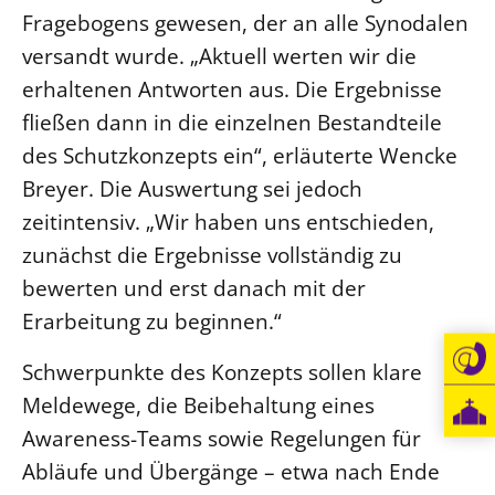
Fragebogens gewesen, der an alle Synodalen
Beschwerdestellen
versandt wurde. „Aktuell werten wir die
Ephoralbüro
erhaltenen Antworten aus. Die Ergebnisse
Finanzplanung
fließen dann in die einzelnen Bestandteile
Fundraising
des Schutzkonzepts ein“, erläuterte Wencke
IT-Service
Breyer. Die Auswertung sei jedoch
Corporate Design
zeitintensiv. „Wir haben uns entschieden,
Interventionsplan
zunächst die Ergebnisse vollständig zu
Jahresgespräche
bewerten und erst danach mit der
Kantine Speiseplan
Erarbeitung zu beginnen.“
Kirchliches Amtsblatt
Schwerpunkte des Konzepts sollen klare
Kirchliche Verwaltung
Meldewege, die Beibehaltung eines
Klimaschutzgesetz
Awareness-Teams sowie Regelungen für
Kunstreferat
Abläufe und Übergänge – etwa nach Ende
NKVK