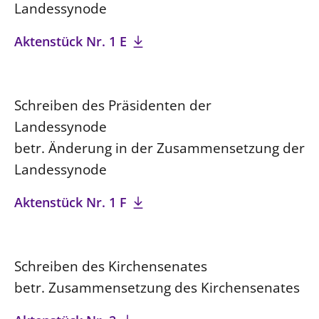
Landessynode
Öffentlichkeitsarbeit
Aktenstück Nr. 1 E
Personalausschuss
Projektmanagement
Recht
Schreiben des Präsidenten der
Terminstundenplaner
Landessynode
betr. Änderung in der Zusammensetzung der
Landessynode
Aktenstück Nr. 1 F
Schreiben des Kirchensenates
betr. Zusammensetzung des Kirchensenates