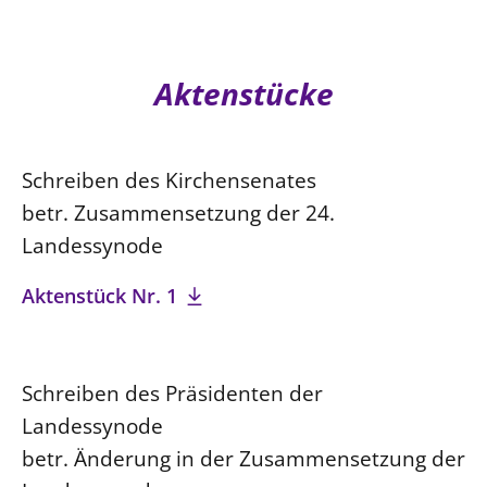
Ökumene
Evangelische Kirche
Gegen Gewalt
Kirche und Finanzen
Impressum
Lutherische Kirche
Personalausschuss
Datenschutz
Aktenstücke
KLIMASCHUTZ
Glaubensbekenntnis
Kontakt
Nachhaltigkeit
LANDESKIRCHENAMT
Barrierefreiheit
Positionen
Erneuerbare Energien
Willkommen
Presse
Ökumene
Schreiben des Kirchensenates
Mobilität
Freie Stellen
Kollegium
Religionen
betr. Zusammensetzung der 24.
Naturschutz
Service für Gemeinden
Abteilungen des Landeskirchenamts
Landessynode
Suche
Gebäude
Rechnungsprüfungsamt
Aktenstück Nr. 1
Fachstelle Sexualisierte Gewalt
Beschwerdestellen
Kirchenämter
Schreiben des Präsidenten der
Gleichstellung
Landessynode
Datenschutz
betr. Änderung in der Zusammensetzung der
Geschäftsstelle Landessynode