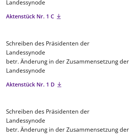
Landessynode
Beschwerdestellen
Aktenstück Nr. 1 C
Ephoralbüro
Finanzplanung
Fundraising
Schreiben des Präsidenten der
IT-Service
Landessynode
Corporate Design
betr. Änderung in der Zusammensetzung der
Interventionsplan
Landessynode
Jahresgespräche
Aktenstück Nr. 1 D
Kantine Speiseplan
Kirchliches Amtsblatt
Kirchliche Verwaltung
Schreiben des Präsidenten der
Klimaschutzgesetz
Landessynode
Kunstreferat
betr. Änderung in der Zusammensetzung der
NKVK