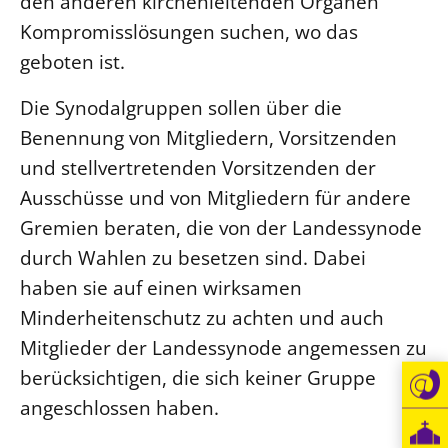
den anderen kirchenleitenden Organen
Kompromisslösungen suchen, wo das
LANDESSYNODE
geboten ist.
27. Landessynode
Kontakt
Die Synodalgruppen sollen über die
Hintergrund
Benennung von Mitgliedern, Vorsitzenden
und stellvertretenden Vorsitzenden der
MITARBEIT
Ausschüsse und von Mitgliedern für andere
Ehrenamt
Gremien beraten, die von der Landessynode
Beruf
durch Wahlen zu besetzen sind. Dabei
Freie Stellen
haben sie auf einen wirksamen
Minderheitenschutz zu achten und auch
BIBLIOTHEK & ARCHIV
Mitglieder der Landessynode angemessen zu
berücksichtigen, die sich keiner Gruppe
SERVICE
angeschlossen haben.
Älterwerden im Pfarrberuf
Beteiligungsverfahren