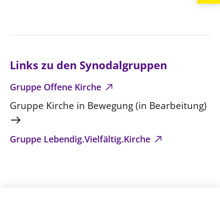
Beschwerdestellen
Ephoralbüro
Finanzplanung
Fundraising
Links zu den Synodalgruppen
IT-Service
Gruppe Offene Kirche
Corporate Design
Gruppe Kirche in Bewegung (in Bearbeitung)
Interventionsplan
Jahresgespräche
Gruppe Lebendig.Vielfältig.Kirche
Kantine Speiseplan
Kirchliches Amtsblatt
Kirchliche Verwaltung
Klimaschutzgesetz
Kunstreferat
NKVK