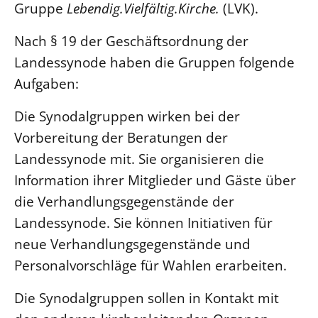
Ökumene
Gruppe
Lebendig.Vielfältig.Kirche.
(LVK).
Evangelische Kirche
Gegen Gewalt
Kirche und Finanzen
Impressum
Nach § 19 der Geschäftsordnung der
Lutherische Kirche
Personalausschuss
Datenschutz
KLIMASCHUTZ
Landessynode haben die Gruppen folgende
Glaubensbekenntnis
Kontakt
Nachhaltigkeit
Aufgaben:
LANDESKIRCHENAMT
Barrierefreiheit
Positionen
Erneuerbare Energien
Willkommen
Presse
Ökumene
Die Synodalgruppen wirken bei der
Mobilität
Freie Stellen
Kollegium
Religionen
Vorbereitung der Beratungen der
Naturschutz
Service für Gemeinden
Abteilungen des Landeskirchenamts
Landessynode mit. Sie organisieren die
Suche
Gebäude
Rechnungsprüfungsamt
Information ihrer Mitglieder und Gäste über
Fachstelle Sexualisierte Gewalt
die Verhandlungsgegenstände der
Beschwerdestellen
Landessynode. Sie können Initiativen für
Kirchenämter
neue Verhandlungsgegenstände und
Gleichstellung
Personalvorschläge für Wahlen erarbeiten.
Datenschutz
Die Synodalgruppen sollen in Kontakt mit
Geschäftsstelle Landessynode