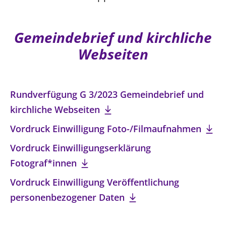
LANDESSYNODE
Gemeindebrief und kirchliche
27. Landessynode
Webseiten
Kontakt
Hintergrund
MITARBEIT
Rundverfügung G 3/2023 Gemeindebrief und
Ehrenamt
kirchliche Webseiten
Beruf
Vordruck Einwilligung Foto-/Filmaufnahmen
Freie Stellen
Vordruck Einwilligungserklärung
Fotograf*innen
BIBLIOTHEK & ARCHIV
Vordruck Einwilligung Veröffentlichung
SERVICE
personenbezogener Daten
Älterwerden im Pfarrberuf
Beteiligungsverfahren