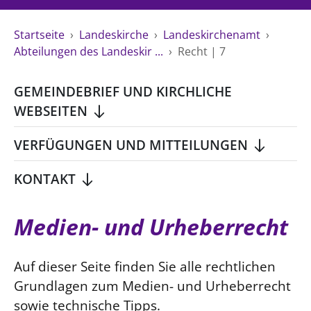
Ökumene
Evangelische Kirche
Gegen Gewalt
Kirche und Finanzen
Impressum
Startseite
›
Landeskirche
›
Landeskirchenamt
›
Lutherische Kirche
Personalausschuss
Datenschutz
Abteilungen des Landeskir ...
›
Recht | 7
KLIMASCHUTZ
Glaubensbekenntnis
Kontakt
Nachhaltigkeit
LANDESKIRCHENAMT
Barrierefreiheit
Positionen
GEMEINDEBRIEF UND KIRCHLICHE
Erneuerbare Energien
Willkommen
Presse
Ökumene
WEBSEITEN
Mobilität
Freie Stellen
Kollegium
Religionen
Naturschutz
Service für Gemeinden
VERFÜGUNGEN UND MITTEILUNGEN
Abteilungen des Landeskirchenamts
Suche
Gebäude
Rechnungsprüfungsamt
KONTAKT
Fachstelle Sexualisierte Gewalt
Beschwerdestellen
Medien- und Urheberrecht
Kirchenämter
Gleichstellung
Auf dieser Seite finden Sie alle rechtlichen
Datenschutz
Grundlagen zum Medien- und Urheberrecht
Geschäftsstelle Landessynode
sowie technische Tipps.