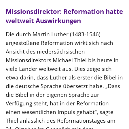
Ökumene
Evangelische Kirche
Gegen Gewalt
Kirche und Finanzen
Missionsdirektor: Reformation hatte
Impressum
Lutherische Kirche
Personalausschuss
Datenschutz
weltweit Auswirkungen
KLIMASCHUTZ
Glaubensbekenntnis
Kontakt
Nachhaltigkeit
Die durch Martin Luther (1483-1546)
LANDESKIRCHENAMT
Barrierefreiheit
Positionen
Erneuerbare Energien
angestoßene Reformation wirkt sich nach
Willkommen
Presse
Ökumene
Mobilität
Ansicht des niedersächsischen
Freie Stellen
Kollegium
Religionen
Naturschutz
Service für Gemeinden
Missionsdirektors Michael Thiel bis heute in
Abteilungen des Landeskirchenamts
Suche
viele Länder weltweit aus. Dies zeige sich
Gebäude
Rechnungsprüfungsamt
etwa darin, dass Luther als erster die Bibel in
Fachstelle Sexualisierte Gewalt
die deutsche Sprache übersetzt habe. „Dass
Beschwerdestellen
die Bibel in der eigenen Sprache zur
Kirchenämter
Verfügung steht, hat in der Reformation
Gleichstellung
einen wesentlichen Impuls gehabt“, sagte
Datenschutz
Thiel anlässlich des Reformationstages am
Geschäftsstelle Landessynode