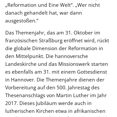
„Reformation und Eine Welt“. „Wer nicht
Beschwerdestellen
danach gehandelt hat, war dann
Ephoralbüro
ausgestoßen.“
Finanzplanung
Das Themenjahr, das am 31. Oktober im
Fundraising
französischen Straßburg eröffnet wird, rückt
IT-Service
die globale Dimension der Reformation in
Corporate Design
den Mittelpunkt. Die hannoversche
Interventionsplan
Landeskirche und das Missionswerk starten
Jahresgespräche
es ebenfalls am 31. mit einem Gottesdienst
Kantine Speiseplan
in Hannover. Die Themenjahre dienen der
Kirchliches Amtsblatt
Vorbereitung auf den 500. Jahrestag des
Kirchliche Verwaltung
Thesenanschlags von Martin Luther im Jahr
Klimaschutzgesetz
2017. Dieses Jubiläum werde auch in
Kunstreferat
lutherischen Kirchen etwa in afrikanischen
NKVK