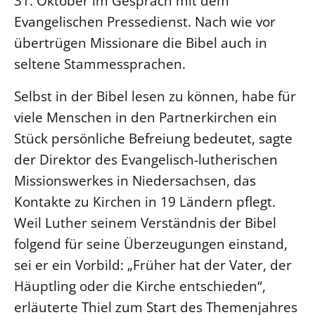
31. Oktober im Gespräch mit dem
Evangelischen Pressedienst. Nach wie vor
LANDESSYNODE
übertrügen Missionare die Bibel auch in
27. Landessynode
seltene Stammessprachen.
Kontakt
Hintergrund
Selbst in der Bibel lesen zu können, habe für
viele Menschen in den Partnerkirchen ein
MITARBEIT
Stück persönliche Befreiung bedeutet, sagte
Ehrenamt
der Direktor des Evangelisch-lutherischen
Beruf
Missionswerkes in Niedersachsen, das
Freie Stellen
Kontakte zu Kirchen in 19 Ländern pflegt.
Weil Luther seinem Verständnis der Bibel
BIBLIOTHEK & ARCHIV
folgend für seine Überzeugungen einstand,
sei er ein Vorbild: „Früher hat der Vater, der
SERVICE
Häuptling oder die Kirche entschieden“,
Älterwerden im Pfarrberuf
erläuterte Thiel zum Start des Themenjahres
Beteiligungsverfahren