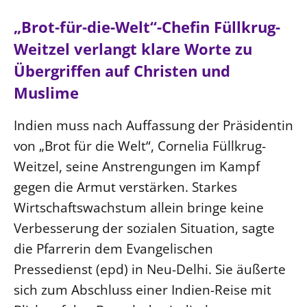
Ökumene
Evangelische Kirche
Gegen Gewalt
Kirche und Finanzen
„Brot-für-die-Welt“-Chefin Füllkrug-
Impressum
Lutherische Kirche
Personalausschuss
Datenschutz
Weitzel verlangt klare Worte zu
KLIMASCHUTZ
Glaubensbekenntnis
Kontakt
Übergriffen auf Christen und
Nachhaltigkeit
LANDESKIRCHENAMT
Barrierefreiheit
Positionen
Muslime
Erneuerbare Energien
Willkommen
Presse
Ökumene
Mobilität
Freie Stellen
Kollegium
Indien muss nach Auffassung der Präsidentin
Religionen
Naturschutz
Service für Gemeinden
von „Brot für die Welt“, Cornelia Füllkrug-
Abteilungen des Landeskirchenamts
Suche
Gebäude
Weitzel, seine Anstrengungen im Kampf
Rechnungsprüfungsamt
gegen die Armut verstärken. Starkes
Fachstelle Sexualisierte Gewalt
Wirtschaftswachstum allein bringe keine
Beschwerdestellen
Verbesserung der sozialen Situation, sagte
Kirchenämter
die Pfarrerin dem Evangelischen
Gleichstellung
Pressedienst (epd) in Neu-Delhi. Sie äußerte
Datenschutz
sich zum Abschluss einer Indien-Reise mit
Geschäftsstelle Landessynode