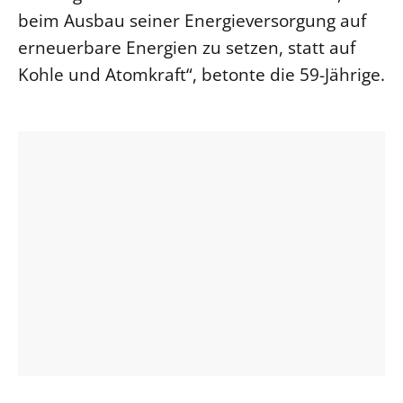
beim Ausbau seiner Energieversorgung auf
Beschwerdestellen
erneuerbare Energien zu setzen, statt auf
Ephoralbüro
Kohle und Atomkraft“, betonte die 59-Jährige.
Finanzplanung
Fundraising
IT-Service
Corporate Design
Interventionsplan
Jahresgespräche
Kantine Speiseplan
Kirchliches Amtsblatt
Kirchliche Verwaltung
Klimaschutzgesetz
Kunstreferat
NKVK