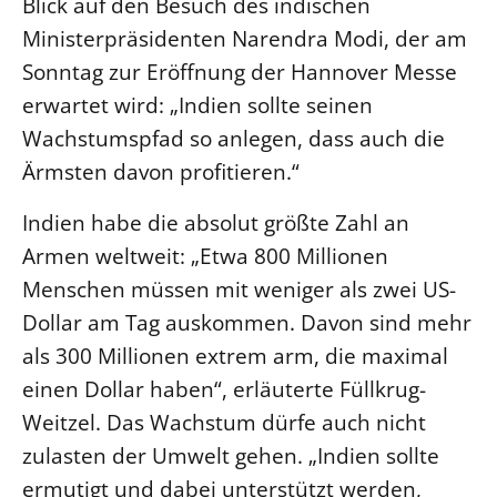
Blick auf den Besuch des indischen
Ministerpräsidenten Narendra Modi, der am
LANDESSYNODE
Sonntag zur Eröffnung der Hannover Messe
27. Landessynode
erwartet wird: „Indien sollte seinen
Kontakt
Wachstumspfad so anlegen, dass auch die
Hintergrund
Ärmsten davon profitieren.“
MITARBEIT
Indien habe die absolut größte Zahl an
Ehrenamt
Armen weltweit: „Etwa 800 Millionen
Beruf
Menschen müssen mit weniger als zwei US-
Freie Stellen
Dollar am Tag auskommen. Davon sind mehr
als 300 Millionen extrem arm, die maximal
BIBLIOTHEK & ARCHIV
einen Dollar haben“, erläuterte Füllkrug-
Weitzel. Das Wachstum dürfe auch nicht
SERVICE
zulasten der Umwelt gehen. „Indien sollte
Älterwerden im Pfarrberuf
ermutigt und dabei unterstützt werden,
Beteiligungsverfahren