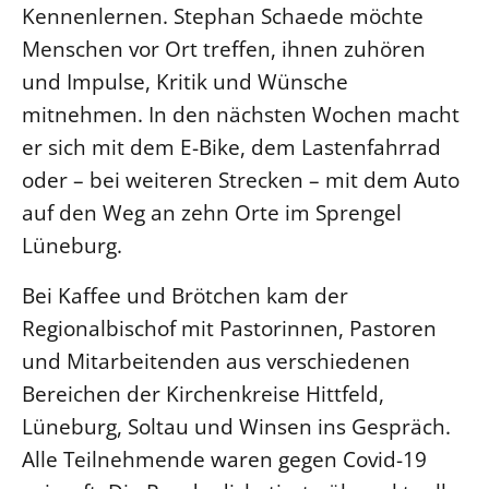
Kennenlernen. Stephan Schaede möchte
LANDESSYNODE
Menschen vor Ort treffen, ihnen zuhören
27. Landessynode
und Impulse, Kritik und Wünsche
Kontakt
mitnehmen. In den nächsten Wochen macht
er sich mit dem E-Bike, dem Lastenfahrrad
Hintergrund
oder – bei weiteren Strecken – mit dem Auto
MITARBEIT
auf den Weg an zehn Orte im Sprengel
Ehrenamt
Lüneburg.
Beruf
Bei Kaffee und Brötchen kam der
Freie Stellen
Regionalbischof mit Pastorinnen, Pastoren
und Mitarbeitenden aus verschiedenen
BIBLIOTHEK & ARCHIV
Bereichen der Kirchenkreise Hittfeld,
SERVICE
Lüneburg, Soltau und Winsen ins Gespräch.
Älterwerden im Pfarrberuf
Alle Teilnehmende waren gegen Covid-19
Beteiligungsverfahren