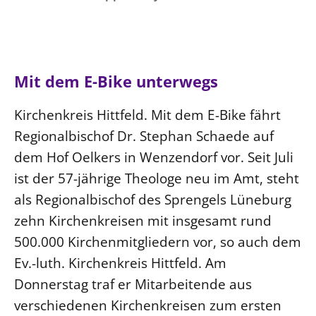
Ökumene
Evangelische Kirche
Gegen Gewalt
Kirche und Finanzen
Impressum
Lutherische Kirche
Personalausschuss
Datenschutz
KLIMASCHUTZ
Glaubensbekenntnis
Kontakt
Nachhaltigkeit
Mit dem E-Bike unterwegs
LANDESKIRCHENAMT
Barrierefreiheit
Positionen
Erneuerbare Energien
Willkommen
Presse
Ökumene
Kirchenkreis Hittfeld. Mit dem E-Bike fährt
Mobilität
Freie Stellen
Kollegium
Religionen
Regionalbischof Dr. Stephan Schaede auf
Naturschutz
Service für Gemeinden
Abteilungen des Landeskirchenamts
dem Hof Oelkers in Wenzendorf vor. Seit Juli
Suche
Gebäude
Rechnungsprüfungsamt
ist der 57-jährige Theologe neu im Amt, steht
Fachstelle Sexualisierte Gewalt
als Regionalbischof des Sprengels Lüneburg
Beschwerdestellen
zehn Kirchenkreisen mit insgesamt rund
Kirchenämter
500.000 Kirchenmitgliedern vor, so auch dem
Ev.-luth. Kirchenkreis Hittfeld. Am
Gleichstellung
Donnerstag traf er Mitarbeitende aus
Datenschutz
verschiedenen Kirchenkreisen zum ersten
Geschäftsstelle Landessynode