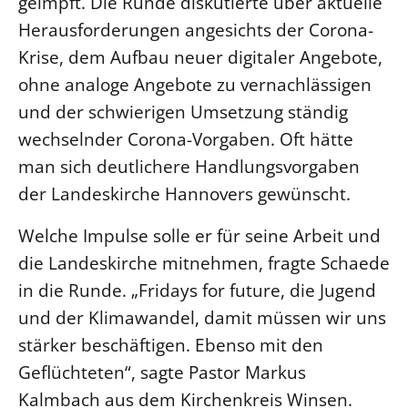
geimpft. Die Runde diskutierte über aktuelle
Herausforderungen angesichts der Corona-
Beschwerdestellen
Krise, dem Aufbau neuer digitaler Angebote,
Ephoralbüro
ohne analoge Angebote zu vernachlässigen
Finanzplanung
und der schwierigen Umsetzung ständig
Fundraising
wechselnder Corona-Vorgaben. Oft hätte
IT-Service
man sich deutlichere Handlungsvorgaben
Corporate Design
der Landeskirche Hannovers gewünscht.
Interventionsplan
Jahresgespräche
Welche Impulse solle er für seine Arbeit und
die Landeskirche mitnehmen, fragte Schaede
Kantine Speiseplan
in die Runde. „Fridays for future, die Jugend
Kirchliches Amtsblatt
und der Klimawandel, damit müssen wir uns
Kirchliche Verwaltung
stärker beschäftigen. Ebenso mit den
Klimaschutzgesetz
Geflüchteten“, sagte Pastor Markus
Kunstreferat
Kalmbach aus dem Kirchenkreis Winsen.
NKVK